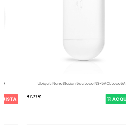
Ubiquiti NanoStation 5ac Loco NS-5ACL Loco5AC
47,71 €
ACQUISTA