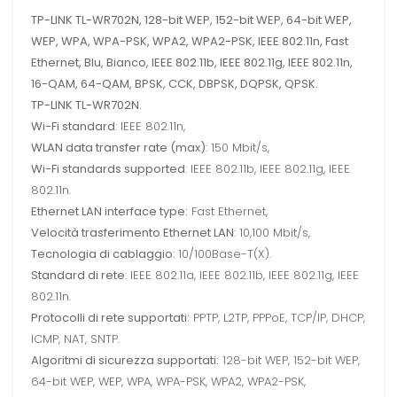
TP-LINK TL-WR702N, 128-bit WEP, 152-bit WEP, 64-bit WEP,
WEP, WPA, WPA-PSK, WPA2, WPA2-PSK, IEEE 802.11n, Fast
Ethernet, Blu, Bianco, IEEE 802.11b, IEEE 802.11g, IEEE 802.11n,
16-QAM, 64-QAM, BPSK, CCK, DBPSK, DQPSK, QPSK.
TP-LINK TL-WR702N.
Wi-Fi standard
: IEEE 802.11n,
WLAN data transfer rate (max)
: 150 Mbit/s,
Wi-Fi standards supported
: IEEE 802.11b, IEEE 802.11g, IEEE
802.11n.
Ethernet LAN interface type:
Fast Ethernet,
Velocità trasferimento Ethernet LAN
: 10,100 Mbit/s,
Tecnologia di cablaggio
: 10/100Base-T(X).
Standard di rete
: IEEE 802.11a, IEEE 802.11b, IEEE 802.11g, IEEE
802.11n.
Protocolli di rete supportati:
PPTP, L2TP, PPPoE, TCP/IP, DHCP,
ICMP, NAT, SNTP.
Algoritmi di sicurezza supportati:
128-bit WEP, 152-bit WEP,
64-bit WEP, WEP, WPA, WPA-PSK, WPA2, WPA2-PSK,