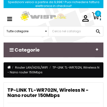
Spedizioni veloci a partire da 9,99€! Puoi richiedere fattura
elettronica in checkout!
0

Navigazione
☰
Toggle

Tutte categorie
Categorie
Router LAN/ADSL/WIFI
TP-LINK TL-WR702N, Wireless N
- Nano router 150Mbps
TP-LINK TL-WR702N, Wireless N -
Nano router 150Mbps