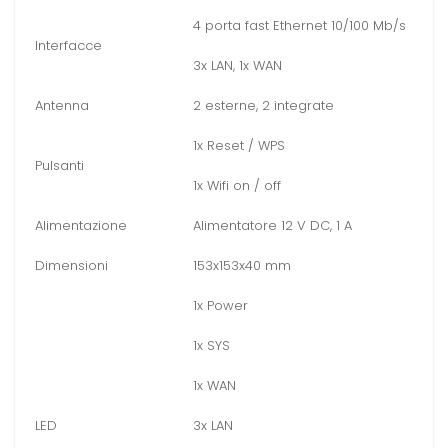
4 porta fast Ethernet 10/100 Mb/s
Interfacce
3x LAN, 1x WAN
Antenna
2 esterne, 2 integrate
1x Reset / WPS
Pulsanti
1x Wifi on / off
Alimentazione
Alimentatore 12 V DC, 1 A
Dimensioni
153x153x40 mm
1x Power
1x SYS
1x WAN
LED
3x LAN