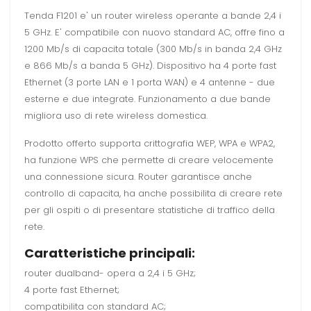
Tenda F1201 e' un router wireless operante a bande 2,4 i
5 GHz. E' compatibile con nuovo standard AC, offre fino a
1200 Mb/s di capacita totale (300 Mb/s in banda 2,4 GHz
e 866 Mb/s a banda 5 GHz). Dispositivo ha 4 porte fast
Ethernet (3 porte LAN e 1 porta WAN) e 4 antenne - due
esterne e due integrate. Funzionamento a due bande
migliora uso di rete wireless domestica.
Prodotto offerto supporta crittografia WEP, WPA e WPA2,
ha funzione WPS che permette di creare velocemente
una connessione sicura. Router garantisce anche
controllo di capacita, ha anche possibilita di creare rete
per gli ospiti o di presentare statistiche di traffico della
rete.
Caratteristiche principali:
router dualband- opera a 2,4 i 5 GHz;
4 porte fast Ethernet;
compatibilita con standard AC;