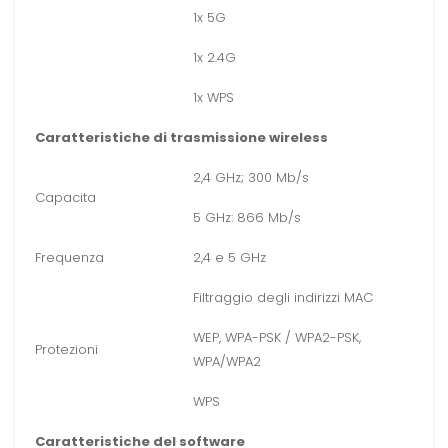
1x 5G
1x 2.4G
1x WPS
Caratteristiche di trasmissione wireless
2,4 GHz; 300 Mb/s
Capacita
5 GHz: 866 Mb/s
Frequenza
2,4 e 5 GHz
Filtraggio degli indirizzi MAC
WEP, WPA-PSK / WPA2-PSK,
Protezioni
WPA/WPA2
WPS
Caratteristiche del software