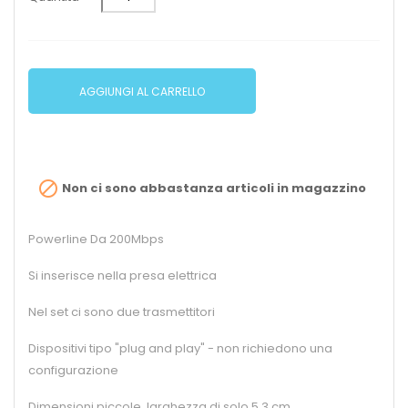
AGGIUNGI AL CARRELLO

Non ci sono abbastanza articoli in magazzino
Powerline Da 200Mbps
Si inserisce nella presa elettrica
Nel set ci sono due trasmettitori
Dispositivi tipo "plug and play" - non richiedono una
configurazione
Dimensioni piccole, larghezza di solo 5,3 cm