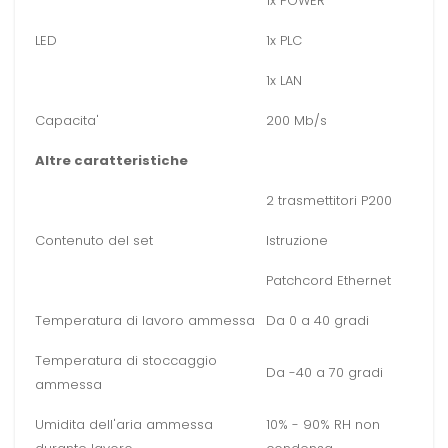
1x POWER
LED
1x PLC
1x LAN
Capacita'
200 Mb/s
Altre caratteristiche
2 trasmettitori P200
Contenuto del set
Istruzione
Patchcord Ethernet
Temperatura di lavoro ammessa
Da 0 a 40 gradi
Temperatura di stoccaggio
Da -40 a 70 gradi
ammessa
Umidita dell'aria ammessa
10% - 90% RH non