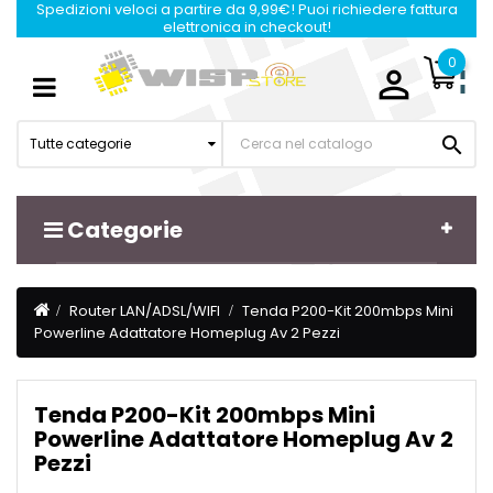
Spedizioni veloci a partire da 9,99€! Puoi richiedere fattura
elettronica in checkout!
0

Navigazione
☰
Toggle

Tutte categorie
Categorie
Router LAN/ADSL/WIFI
Tenda P200-Kit 200mbps Mini
Powerline Adattatore Homeplug Av 2 Pezzi
Tenda P200-Kit 200mbps Mini
Powerline Adattatore Homeplug Av 2
Pezzi