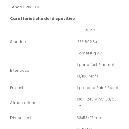
Tenda
P200-KIT
Caratteristiche del dispositivo
IEEE 802.3
Standard
IEEE 802.3u
HomePlug AV
1 porta fast Ethernet
Interfacce
10/100 Mb/s
Pulsanti
1 pulsante Pair / Reset
100 - 240 V AC, 50/60
Alimentazione
Hz
Dimensioni
53x53x27 mm