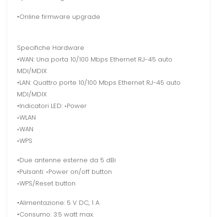
•Online firmware upgrade
Specifiche Hardware
•WAN: Una porta 10/100 Mbps Ethernet RJ-45 auto
MDI/MDIX
•LAN: Quattro porte 10/100 Mbps Ethernet RJ-45 auto
MDI/MDIX
•Indicatori LED: ◦Power
◦WLAN
◦WAN
◦WPS
•Due antenne esterne da 5 dBi
•Pulsanti: ◦Power on/off button
◦WPS/Reset button
•Alimentazione: 5 V DC, 1 A
•Consumo: 3.5 watt max.