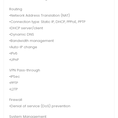
Routing
•Network Address Translation (NAT)
•Connection type: Static IP, DHCP, PPPoE, PPTP
•DHCP server/client
•Dynamic DNS
•Bandwidth management
•Auto-IP change
•IPv6
•UPnP
VPN Pass-through
•IPSec
•PPTP
•L2TP
Firewall
•Denial of service (DoS) prevention
System Management