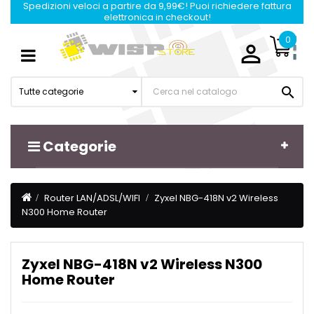
Spedizioni veloci a partire da 9,99€! Puoi richiedere fattura
elettronica in checkout!
0

Navigazione
☰
Toggle

Tutte categorie
Categorie
Router LAN/ADSL/WIFI
Zyxel NBG-418N v2 Wireless
N300 Home Router
Zyxel NBG-418N v2 Wireless N300
Home Router