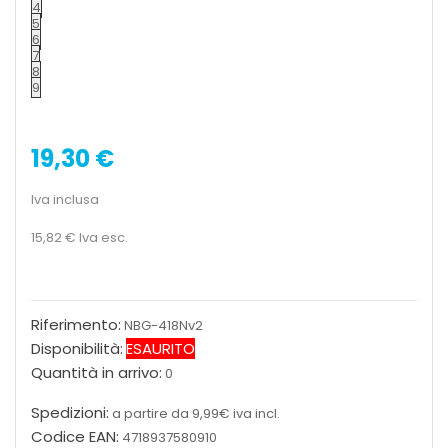
4
5
6
7
8
9
19,30 €
Iva inclusa
15,82 €
Iva esc.
Riferimento:
NBG-418Nv2
Disponibilità:
ESAURITO
Quantità in arrivo:
0
Spedizioni:
a partire da 9,99€ iva incl.
Codice EAN:
4718937580910