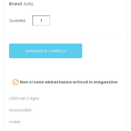
Brand:
ZyXEL
Quantità
AGGIUNGI AL CARRELLO

Non ci sono abbastanza articoli in magazzino
n300 wifi 2,4ghz
funzionalità:
router