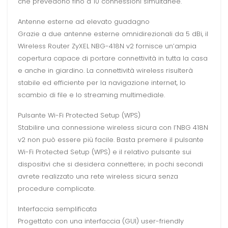
che prevedono fino a 10 connessioni simultanee.
Antenne esterne ad elevato guadagno
Grazie a due antenne esterne omnidirezionali da 5 dBi, il
Wireless Router ZyXEL NBG-418N v2 fornisce un’ampia
copertura capace di portare connettività in tutta la casa
e anche in giardino. La connettività wireless risulterà
stabile ed efficiente per la navigazione internet, lo
scambio di file e lo streaming multimediale.
Pulsante Wi-Fi Protected Setup (WPS)
Stabilire una connessione wireless sicura con l’NBG 418N
v2 non può essere più facile. Basta premere il pulsante
Wi-Fi Protected Setup (WPS) e il relativo pulsante sui
dispositivi che si desidera connettere; in pochi secondi
avrete realizzato una rete wireless sicura senza
procedure complicate.
Interfaccia semplificata
Progettato con una interfaccia (GUI) user-friendly