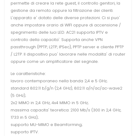
permette di creare la rete guest, il controllo genitori, la
gestione da remoto oppure la filtrazione dei clienti.
L'apparato e' dotato delle diverse protezioni. Ci si puo'
anche impostare orario di WIFI oppure di accensione /
spegnimento delle luci LED. AC21 supporta IPTV e
controllo della capacita'. Supporta anche VPN
passthrough (PPTP, L2TP, IPSec), PPTP server e cliente PPTP
/ L2TP. Il dispositivo puo' lavorare nelle modalita' di router
oppure come un amplificatore del segnale.
Le caratteristiche:
lavoro contemporaneo nella banda 2,4 e 5 GHz;
standard 802.11 b/g/n (2,4 GHz), 802.11 a/n/ac/ac-wave2
(5 GHz);
2x2 MIMO in 2,4 GHz, 4x4 MIMO in 5 GHz;
massima capacita' teoretica: 2100 Mb/s (300 in 2,4 GHz,
1733 in 5 GHz);
supporto MU-MIMO e Beamforming;
supporto IPTV.