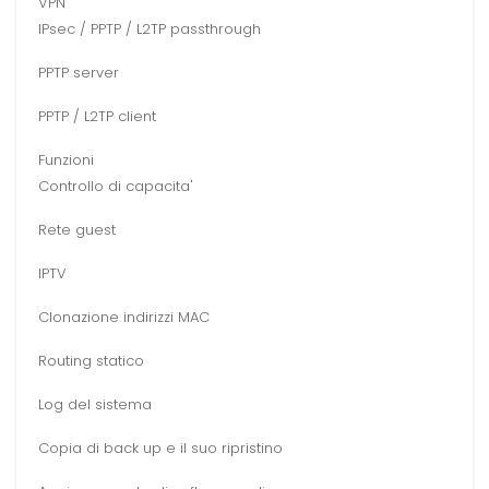
VPN
IPsec / PPTP / L2TP passthrough
PPTP server
PPTP / L2TP client
Funzioni
Controllo di capacita'
Rete guest
IPTV
Clonazione indirizzi MAC
Routing statico
Log del sistema
Copia di back up e il suo ripristino