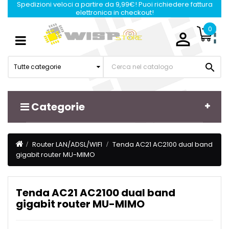
Spedizioni veloci a partire da 9,99€! Puoi richiedere fattura
elettronica in checkout!
0

Navigazione
☰
Toggle

Tutte categorie
Categorie
Router LAN/ADSL/WIFI
Tenda AC21 AC2100 dual band
gigabit router MU-MIMO
Tenda AC21 AC2100 dual band
gigabit router MU-MIMO