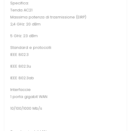
Specifica:
Tenda AC21
Massima potenza di trasmissione (EIRP)
2,4 GHz: 20 dBm
5 GHz: 23 dBm
Standard e protocolli
IEEE 802.3
IEEE 802.3u
IEEE 802.3ab
Interfaccie
1 porta gigabit WAN
10/100/1000 Mb/s