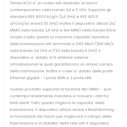
Tenda AC21 e' un router wifi destinato al lavoro
contemporaneo nella banda 2,4 e 5 GHz. Supporta gli
standard IEEE 802.11 b/g/n (2,4 GHz) e IEEE 802.11
a/n/ac/ac wave2 (5 GHz). Inoltre il dispositivo utilizza 2x2
MIMO nella banda 2,4 GHz e 4x4 MIMO nella banda 5GHz.
Grazie a tutto questo la massima capacita' teoretica
della trasmissione wifi ammonta a 2100 Mb/s (300 Mb/s
nella banda 2,4 GHz e 1733 nella banda 5 GHz). Il
dispositivo e' dotato di 6 antenne esterne
omnidirezionali le quali garantiscono un ampio campo
della trasmissione. Inoltre il router e' dotato delle porte
Ethernet gigabit - 1 porta WAN e 3 porte LAN.
Questo prodotto supporta la funzione MU-MIMO - puo'
contemporaneamente mandare e ricevere i dati fra
tanti utenti. Tutto questo migliora la capacita' della
trasmissione. Il dispositivo utilizza anche il Beamforming -
la formazione del fascio per migliorare il campo della
trasmissione e la stabilita' della rete wifi. Il dispositivo