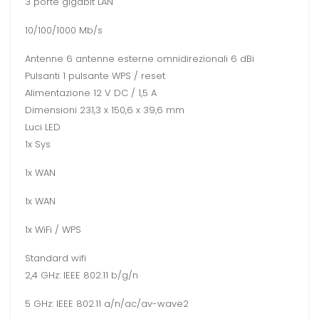
3 porte gigabit LAN
10/100/1000 Mb/s
Antenne 6 antenne esterne omnidirezionali 6 dBi
Pulsanti 1 pulsante WPS / reset
Alimentazione 12 V DC / 1,5 A
Dimensioni 231,3 x 150,6 x 39,6 mm
Luci LED
1x Sys
1x WAN
1x WAN
1x WiFi / WPS
Standard wifi
2,4 GHz: IEEE 802.11 b/g/n
5 GHz: IEEE 802.11 a/n/ac/av-wave2