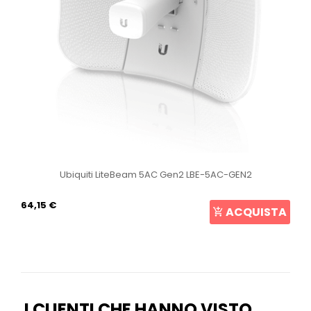
Ubiquiti LiteBeam 5AC Gen2 LBE-5AC-GEN2
64,15 €
ACQUISTA
I CLIENTI CHE HANNO VISTO