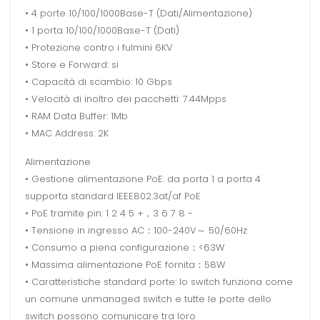
• 4 porte 10/100/1000Base-T (Dati/Alimentazione)
• 1 porta 10/100/1000Base-T (Dati)
• Protezione contro i fulmini 6KV
• Store e Forward: si
• Capacità di scambio: 10 Gbps
• Velocità di inoltro dei pacchetti: 7.44Mpps
• RAM Data Buffer: 1Mb
• MAC Address: 2K
Alimentazione
• Gestione alimentazione PoE: da porta 1 a porta 4
supporta standard IEEE802.3at/af PoE
• PoE tramite pin: 1 2 4 5 +，3 6 7 8 -
• Tensione in ingresso AC：100-240V～ 50/60Hz
• Consumo a piena configurazione：<63W
• Massima alimentazione PoE fornita：58W
• Caratteristiche standard porte: lo switch funziona come
un comune unmanaged switch e tutte le porte dello
switch possono comunicare tra loro