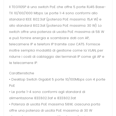
Il TEG1105P è uno switch PoE che offre 5 porte RJ45 Base-
TX 10/100/1000 Mbps. Le porte 1-4 sono conformi allo
standard IEEE 802.3af (potenza PoE massima: 15,4 W) e
allo standard 802.3at (potenza PoE massima: 30 W). Lo
switch offre una potenza di uscita PoE massima di 58 W
e può fornire energia e scambiare dati con AP,
telecamere IP e telefoni IP tramite cavi CAT5. Fornisce
inoltre semplici modalità di gestione come la VLAN, per
ridurre i costi di cablaggio dei terminali IP come gli AP e
le telecamere IP.
Caratteristiche
• Desktop Switch Gigabit 5 porte 10/100Mbps con 4 porte
PoE
• Le porte 1-4 sono conformi agli standard di
alimentazione IEEE802.3af e IEEE802.3at
• Potenza di uscita PoE massima 58W; ciascuna porta
offre una potenza di uscita PoE massima di 30 W