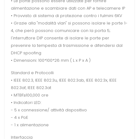
• Le porte possono essere utilizzate per fornire
alimentazione e scambiare dati con AP e telecamere IP
• Provvisto di sistema di protezione contro i fulmini 6KV
• Grazie alla "modalità vlan" si possono isolare le porte 1-
4, che però possono comunicare con la porta 5;
l'interruttore DIP consente di isolare le porte per
prevenire la tempesta di trasmissione e difendersi dal
DHCP spoofing
• Dimensioni: 100*100*26 mm ( L x P x A )
Standard e Protocolli
• IEEE 802.3, IEEE 802.3u, IEEE 802.3ab, IEEE 802.3x, IEEE
802.3af, IEEE 802.3at
• MTBF≥100,000 ore
• Indicatori LED:
- 5 x connessione/ attività dispositivo
- 4 x PoE
- 1 x alimentazione
Interfaccia