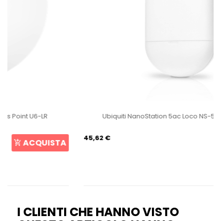
Ubiquiti NanoStation 5ac Loco NS-5ACL Loco5AC
45,62 €
ACQUISTA
I CLIENTI CHE HANNO VISTO