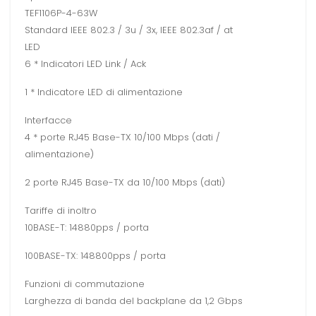
TEF1106P-4-63W
Standard IEEE 802.3 / 3u / 3x, IEEE 802.3af / at
LED
6 * Indicatori LED Link / Ack
1 * Indicatore LED di alimentazione
Interfacce
4 * porte RJ45 Base-TX 10/100 Mbps (dati /
alimentazione)
2 porte RJ45 Base-TX da 10/100 Mbps (dati)
Tariffe di inoltro
10BASE-T: 14880pps / porta
100BASE-TX: 148800pps / porta
Funzioni di commutazione
Larghezza di banda del backplane da 1,2 Gbps