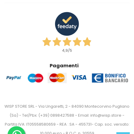
4,9
/5
Pagamenti
WISP STORE SRL - Via Ungaretti, 2 - 84090 Montecorvino Pugliano
(Sa) - Tel/Pbx: (+39) 0898427588 - Email: info@wisp.store -
Partita IVA: IT05558580659 - REA : SA - 455731- Cap. soc. versato:
10.000 euro - R.O.C. n. 30559