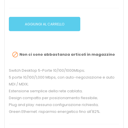
AGGIUNGI AL CARRELLO

Non ci sono abbastanza articoli in magazzino
Switch Desktop 5-Porte 10/100/1000Mbps;
5 porte 10/100/1,000 Mbps, con auto-negoziazione e auto
MDI / MDIX;
Estensione semplice della rete cablata;
Design compatto per posizionamento flessibile;
Plug and play: nessuna configurazione richiesta;
Green Ethernet: risparmio energetico fino all'82%.