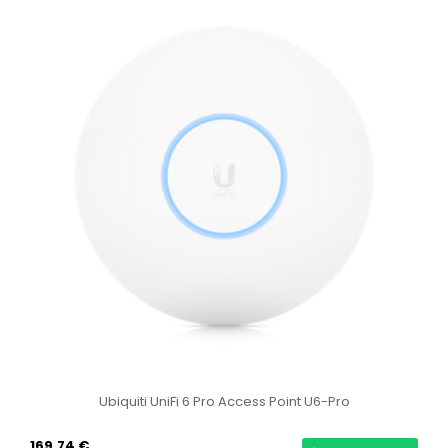
 U6-Pro
Ubiquiti LiteBeam 5AC Gen2 LBE-5AC-
65,11 €