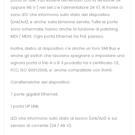
porta UP LINK. Può essere alimentato con la tensione 24
oppure 48 V ( nel set c'e l'alimentatore 24 V). Al fronte ci
sono LED che informono sullo stato del dispositivo
(Link/Act), e anche sulla tensione servita. Tutte le porte
sono schermate, hanno anche la funzione di patching
MDI / MDIX. Ogni porta Ethernet ha PoE passivo.
Inoltre, dietro al dispositivo c'e anche un foro SMI Bus e
anche gli switch che lasciano spegnere o impostare una
signola porta a trib A o B. Il prodotto ha il certificato CE,
FCC, ISO 9001:2008, e' anche compatibile con RoHS.
Caratteristiche del dispositivo:
7 porte gigabit Ethernet;
1 porta UP LINK;
LED che informono sullo stato di lavoro (Link/Act) e sul
servizio di corrente (24 / 48 V);