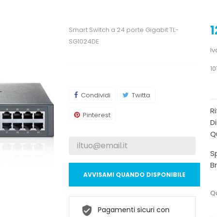
1
Smart Switch a 24 porte Gigabit TL-
SG1024DE
Iv
10
Condividi
Twitta
R
Pinterest
Di
Qu
Sp
B
AVVISAMI QUANDO DISPONIBILE
Qu
Pagamenti sicuri con