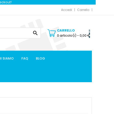
heckout!
Accedi
Carrello
CARRELLO

0 articolo(i)
- 0,00 €
I SIAMO
FAQ
BLOG