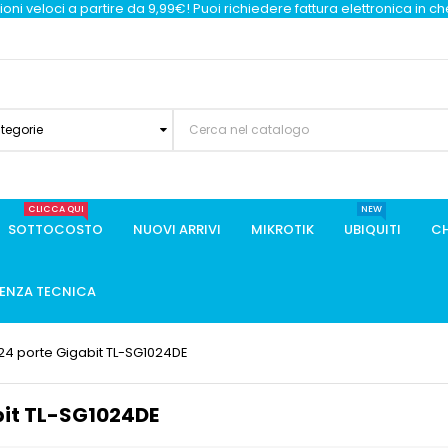
oni veloci a partire da 9,99€! Puoi richiedere fattura elettronica in c
ategorie
CLICCA QUI
NEW
SOTTOCOSTO
NUOVI ARRIVI
MIKROTIK
UBIQUITI
CH
TENZA TECNICA
24 porte Gigabit TL-SG1024DE
bit TL-SG1024DE