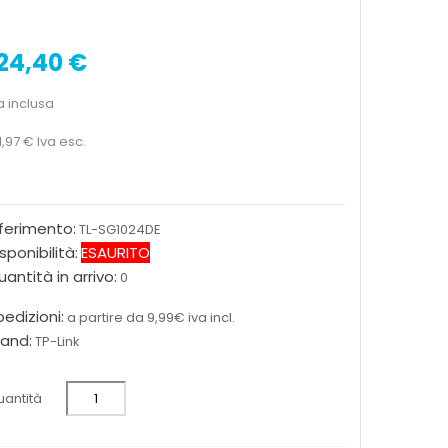
24,40 €
a inclusa
1,97 €
Iva esc.
iferimento:
TL-SG1024DE
sponibilità:
ESAURITO
antità in arrivo:
0
edizioni:
a partire da 9,99€ iva incl.
rand:
TP-Link
antità