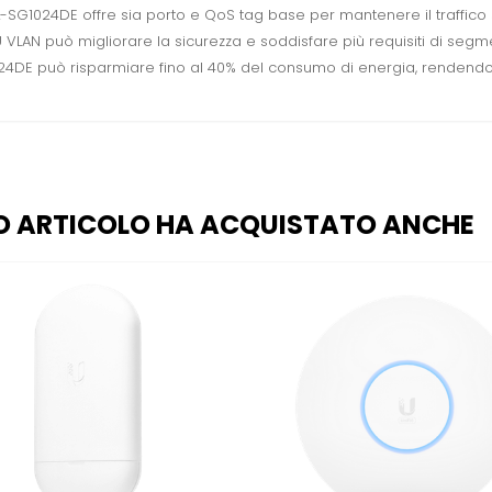
e, TL-SG1024DE offre sia porto e QoS tag base per mantenere il traffic
U VLAN può migliorare la sicurezza e soddisfare più requisiti di segme
24DE può risparmiare fino al 40% del consumo di energia, rendendol
O ARTICOLO HA ACQUISTATO ANCHE