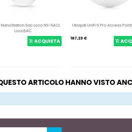
i NanoStation 5ac Loco NS-5ACL
Ubiquiti UniFi 6 Pro Access Poin
Loco5AC
167,23 €
ACQUISTA
ACQ
O QUESTO ARTICOLO HANNO VISTO AN