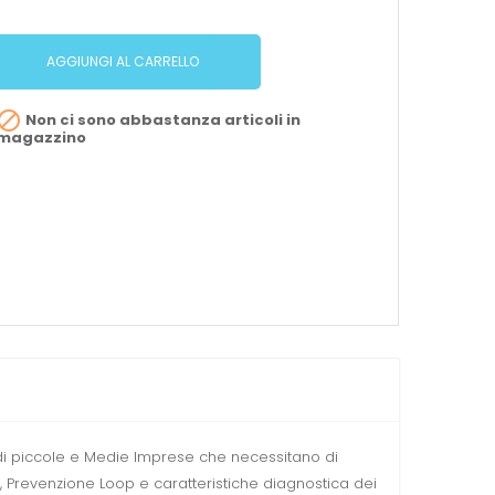
AGGIUNGI AL CARRELLO

Non ci sono abbastanza articoli in
magazzino
 di piccole e Medie Imprese che necessitano di
ng, Prevenzione Loop e caratteristiche diagnostica dei