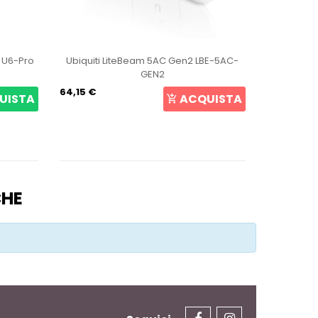
t U6-Pro
Ubiquiti LiteBeam 5AC Gen2 LBE-5AC-
Ubiqui
GEN2
64,15 €
105,69 €
UISTA
ACQUISTA
CHE