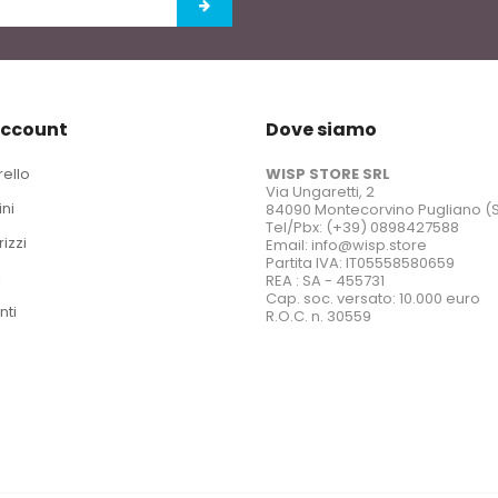
account
Dove siamo
rello
WISP STORE SRL
Via Ungaretti, 2
ini
84090 Montecorvino Pugliano (
Tel/Pbx: (+39) 0898427588
rizzi
Email: info@wisp.store
Partita IVA: IT05558580659
i
REA : SA - 455731
Cap. soc. versato: 10.000 euro
nti
R.O.C. n. 30559