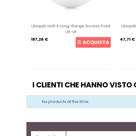
int U6+
Ubiquiti UniFi 6 Long-Range Access Point
Ubiquit
U6-LR
187,26 €
47,71 €
CQUISTA
ACQUISTA
I CLIENTI CHE HANNO VIST
No products at this time.