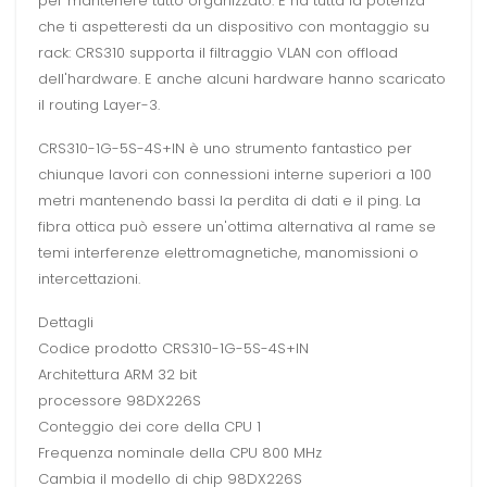
per mantenere tutto organizzato. E ha tutta la potenza
che ti aspetteresti da un dispositivo con montaggio su
rack: CRS310 supporta il filtraggio VLAN con offload
dell'hardware. E anche alcuni hardware hanno scaricato
il routing Layer-3.
CRS310-1G-5S-4S+IN è uno strumento fantastico per
chiunque lavori con connessioni interne superiori a 100
metri mantenendo bassi la perdita di dati e il ping. La
fibra ottica può essere un'ottima alternativa al rame se
temi interferenze elettromagnetiche, manomissioni o
intercettazioni.
Dettagli
Codice prodotto CRS310-1G-5S-4S+IN
Architettura ARM 32 bit
processore 98DX226S
Conteggio dei core della CPU 1
Frequenza nominale della CPU 800 MHz
Cambia il modello di chip 98DX226S