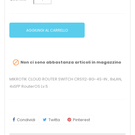
AGGIUNGI AL CARRELLO

Non ci sono abbastanza articoli in magazzino
MIKROTIK CLOUD ROUTER SWITCH CRS112-8G-4S-IN , 8xLAN,
4xSFP RouterOS Lv.5
Condividi
Twitta
Pinterest