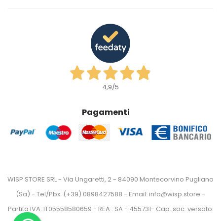
4,9
/5
Pagamenti
WISP STORE SRL - Via Ungaretti, 2 - 84090 Montecorvino Pugliano
(Sa) - Tel/Pbx: (+39) 0898427588 - Email: info@wisp.store -
Partita IVA: IT05558580659 - REA : SA - 455731- Cap. soc. versato: