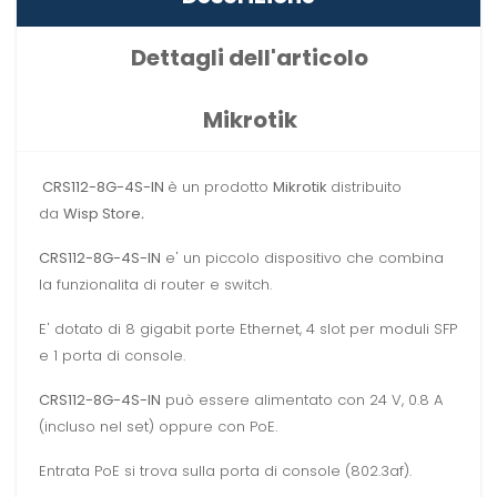
Dettagli dell'articolo
Mikrotik
CRS112-8G-4S-IN
è un prodotto
Mikrotik
distribuito
da
Wisp Store
.
CRS112-8G-4S-IN
e' un piccolo dispositivo che combina
la funzionalita di router e switch.
E' dotato di 8 gigabit porte Ethernet, 4 slot per moduli SFP
e 1 porta di console.
CRS112-8G-4S-IN
può essere alimentato con 24 V, 0.8 A
(incluso nel set) oppure con PoE.
Entrata PoE si trova sulla porta di console (802.3af).