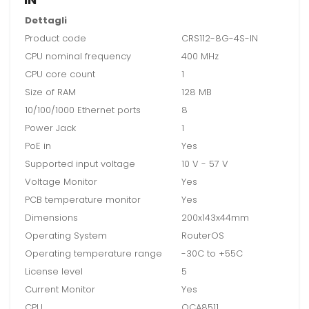
Dettagli
Product code
CRS112-8G-4S-IN
CPU nominal frequency
400 MHz
CPU core count
1
Size of RAM
128 MB
10/100/1000 Ethernet ports
8
Power Jack
1
PoE in
Yes
Supported input voltage
10 V - 57 V
Voltage Monitor
Yes
PCB temperature monitor
Yes
Dimensions
200x143x44mm
Operating System
RouterOS
Operating temperature range
-30C to +55C
License level
5
Current Monitor
Yes
CPU
QCA8511