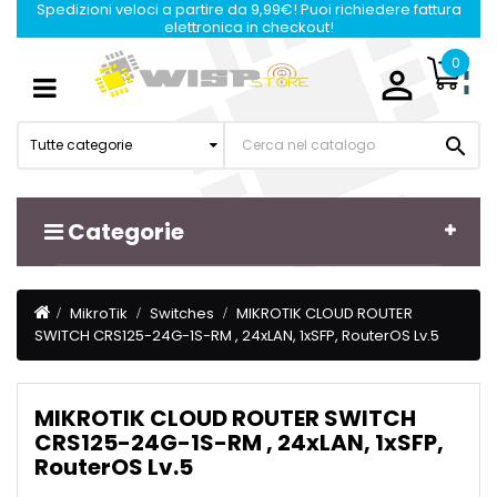
Spedizioni veloci a partire da 9,99€! Puoi richiedere fattura
elettronica in checkout!
0

Navigazione
☰
Toggle

Tutte categorie
Categorie
MikroTik
Switches
MIKROTIK CLOUD ROUTER
SWITCH CRS125-24G-1S-RM , 24xLAN, 1xSFP, RouterOS Lv.5
MIKROTIK CLOUD ROUTER SWITCH
CRS125-24G-1S-RM , 24xLAN, 1xSFP,
RouterOS Lv.5