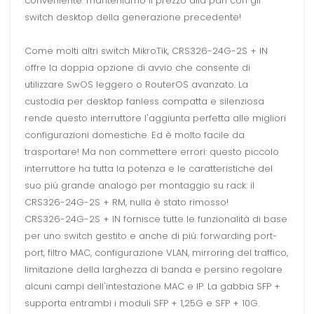
conveniente: manteniamo il prezzo alla pari con gli
switch desktop della generazione precedente!
Come molti altri switch MikroTik, CRS326-24G-2S + IN
offre la doppia opzione di avvio che consente di
utilizzare SwOS leggero o RouterOS avanzato. La
custodia per desktop fanless compatta e silenziosa
rende questo interruttore l'aggiunta perfetta alle migliori
configurazioni domestiche. Ed è molto facile da
trasportare! Ma non commettere errori: questo piccolo
interruttore ha tutta la potenza e le caratteristiche del
suo più grande analogo per montaggio su rack: il
CRS326-24G-2S + RM, nulla è stato rimosso!
CRS326-24G-2S + IN fornisce tutte le funzionalità di base
per uno switch gestito e anche di più: forwarding port-
port, filtro MAC, configurazione VLAN, mirroring del traffico,
limitazione della larghezza di banda e persino regolare
alcuni campi dell'intestazione MAC e IP. La gabbia SFP +
supporta entrambi i moduli SFP + 1,25G e SFP + 10G.