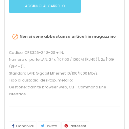
AGGIUNGI AL CARRELLO

Non ci sono abbastanza articoli in magazzino
Codice: CRS326-24G-2S + IN;
Numero di porte LAN: 24x [10/100 / 1000M (RJ45)], 2x [10G
(SFP +)];
Standard LAN: Gigabit Ethernet 10/100/1000 Mb/s;
Tipo di custodia: desktop, metallo;
Gestione: tramite browser web, CLI - Command Line
Interface.
Condividi
Twitta
Pinterest