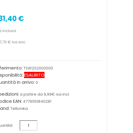
31,40 €
a inclusa
7,70 €
Iva esc.
iferimento:
TSW202000000
sponibilità:
ESAURITO
antità in arrivo:
0
edizioni:
a partire da 9,99€ iva incl.
odice EAN:
4779051840281
rand:
Teltonika
antità