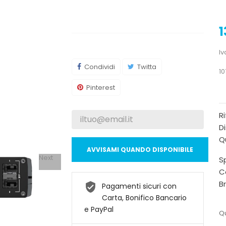
1
Iv
Condividi
Twitta
10
Pinterest
R
Di
Qu
AVVISAMI QUANDO DISPONIBILE
Next
Sp
C
B
Pagamenti sicuri con
Carta, Bonifico Bancario
e PayPal
Qu