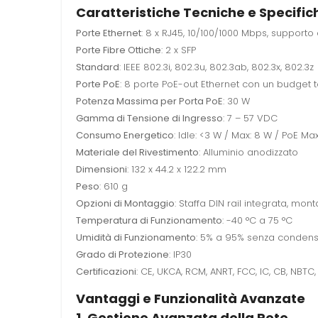
Caratteristiche Tecniche e Specific
Porte Ethernet
: 8 x RJ45, 10/100/1000 Mbps, support
Porte Fibre Ottiche
: 2 x SFP
Standard
: IEEE 802.3i, 802.3u, 802.3ab, 802.3x, 802.3z
Porte PoE
: 8 porte PoE-out Ethernet con un budget t
Potenza Massima per Porta PoE
: 30 W
Gamma di Tensione di Ingresso
: 7 – 57 VDC
Consumo Energetico
: Idle: <3 W / Max: 8 W / PoE Ma
Materiale del Rivestimento
: Alluminio anodizzato
Dimensioni
: 132 x 44.2 x 122.2 mm
Peso
: 610 g
Opzioni di Montaggio
: Staffa DIN rail integrata, mo
Temperatura di Funzionamento
: -40 °C a 75 °C
Umidità di Funzionamento
: 5% a 95% senza conden
Grado di Protezione
: IP30
Certificazioni
: CE, UKCA, RCM, ANRT, FCC, IC, CB, NBTC
Vantaggi e Funzionalità Avanzate
1. Gestione Avanzata della Rete