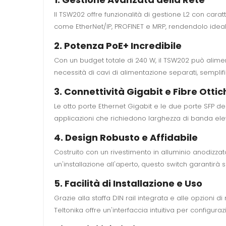
Il TSW202 offre funzionalità di gestione L2 con cara
come EtherNet/IP, PROFINET e MRP, rendendolo ideale
2. Potenza PoE+ Incredibile
Con un budget totale di 240 W, il TSW202 può alim
necessità di cavi di alimentazione separati, semplifi
3. Connettività Gigabit e Fibre Ottic
Le otto porte Ethernet Gigabit e le due porte SFP de
applicazioni che richiedono larghezza di banda ele
4. Design Robusto e Affidabile
Costruito con un rivestimento in alluminio anodizzato,
un'installazione all'aperto, questo switch garantirà 
5. Facilità di Installazione e Uso
Grazie alla staffa DIN rail integrata e alle opzioni d
Teltonika offre un'interfaccia intuitiva per configuraz