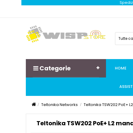
Spedizi
Tutte c
Categorie
HOME
ASSIS
Teltonika Networks
Teltonika TSW202 PoE+ L
Teltonika TSW202 PoE+ L2 man