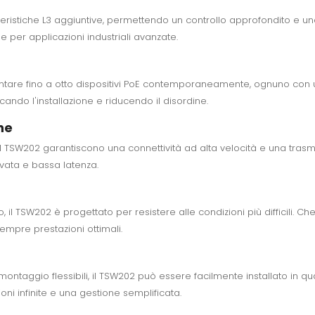
tteristiche L3 aggiuntive, permettendo un controllo approfondito e un
 per applicazioni industriali avanzate.
entare fino a otto dispositivi PoE contemporaneamente, ognuno con
cando l'installazione e riducendo il disordine.
he
l TSW202 garantiscono una connettività ad alta velocità e una trasmi
vata e bassa latenza.
 il TSW202 è progettato per resistere alle condizioni più difficili. Che
sempre prestazioni ottimali.
i montaggio flessibili, il TSW202 può essere facilmente installato in qu
ioni infinite e una gestione semplificata.