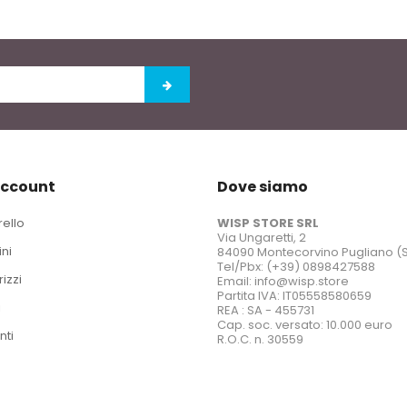
account
Dove siamo
rello
WISP STORE SRL
Via Ungaretti, 2
ini
84090 Montecorvino Pugliano (
Tel/Pbx: (+39) 0898427588
rizzi
Email: info@wisp.store
Partita IVA: IT05558580659
i
REA : SA - 455731
Cap. soc. versato: 10.000 euro
nti
R.O.C. n. 30559