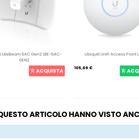
ti LiteBeam 5AC Gen2 LBE-5AC-
Ubiquiti UniFi Access Point
GEN2
105,69 €
ACQUISTA
ACQ
O QUESTO ARTICOLO HANNO VISTO AN