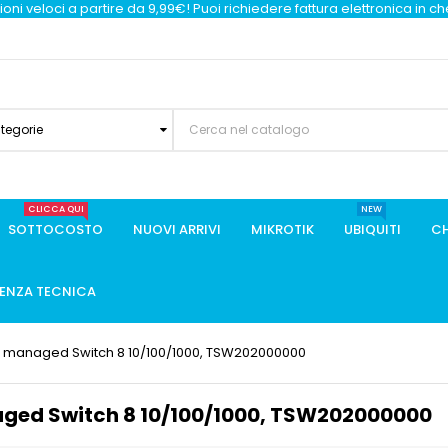
oni veloci a partire da 9,99€! Puoi richiedere fattura elettronica in c
ategorie
CLICCA QUI
NEW
SOTTOCOSTO
NUOVI ARRIVI
MIKROTIK
UBIQUITI
CH
TENZA TECNICA
2 managed Switch 8 10/100/1000, TSW202000000
aged Switch 8 10/100/1000, TSW202000000