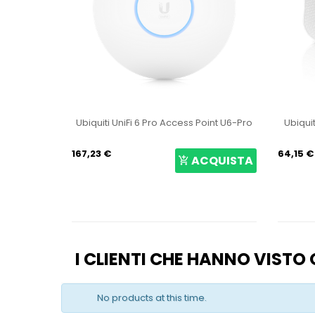
co NS-5ACL
Ubiquiti UniFi 6 Pro Access Point U6-Pro
Ubiqui
167,23 €
64,15 €
CQUISTA
ACQUISTA
I CLIENTI CHE HANNO VIST
No products at this time.