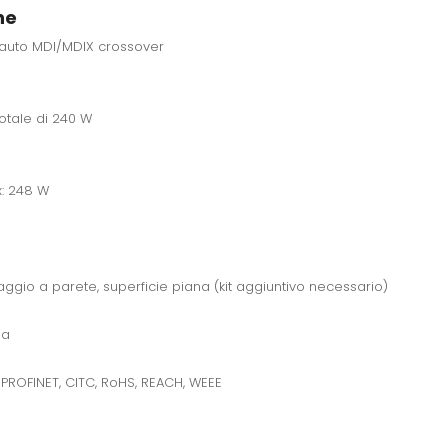
he
o auto MDI/MDIX crossover
otale di 240 W
x: 248 W
ntaggio a parete, superficie piana (kit aggiuntivo necessario)
sa
, PROFINET, CITC, RoHS, REACH, WEEE