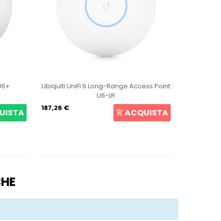
 U6+
Ubiquiti UniFi 6 Long-Range Access Point
Ubiquiti 
U6-LR
187,26 €
47,71 €
UISTA
ACQUISTA
CHE