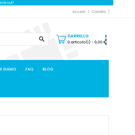
heckout!
Accedi
Carrello
CARRELLO

0 articolo(i)
- 0,00 €
I SIAMO
FAQ
BLOG