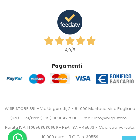
4,9
/5
Pagamenti
WISP STORE SRL - Via Ungaretti, 2 - 84090 Montecorvino Pugliano
(Sa) - Tel/Pbx: (+39) 0898427588 - Email: info@wisp.store -
Partita IVA: IT05558580659 - REA : SA - 455731- Cap. soc. versato:
10.000 euro - R.O.C. n. 30559