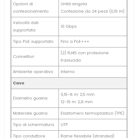
Opzioni di
Unità singola
confezionamento
Confezione da 24 pezzi (0,15 m)
Velocità dati
10 Gbps
supportata
Tipo PoE supportato
Fino a PoE+++
(2) RJ45 con protezione
Connettori
traslucida
Ambiente operativo
Interno
Cavo
0,15–8 m: 2,5 mm
Diametro guaina
12–15 m: 2,9 mm
Materiale guaina
Elastomero termoplastico (TPE)
Tipo di schermatura
UTP
Tipo conduttore
Rame flessibile (stranded)