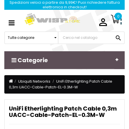
Spedizioni veloci a partire da 9,99€! Puoi richiedere fattura
elettronica in checkout!
0

Navigazione
☰
Toggle

Tutte categorie
Categorie
Ubiquiti Networks
UniFi Etherlighting Patch Cable
0,3m UACC-Cable-Patch-EL-0.3M-W
UniFi Etherlighting Patch Cable 0,3m
UACC-Cable-Patch-EL-0.3M-W