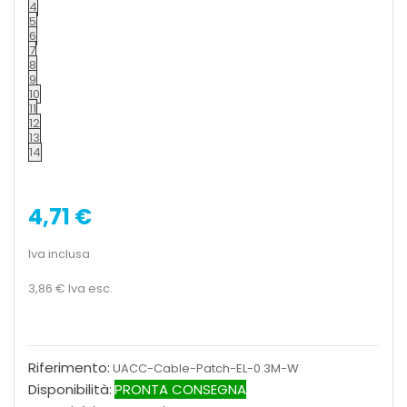
4
5
6
7
8
9
10
11
12
13
14
4,71 €
Iva inclusa
3,86 €
Iva esc.
Riferimento:
UACC-Cable-Patch-EL-0.3M-W
Disponibilità:
PRONTA CONSEGNA