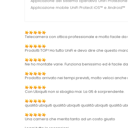
Applicazione del sistema operativo UniFi Protezione 
Applicazione mobile UniFi Protect iOS™ e Android™
Telecamera con ottica professionale e molto facile da
Prodotti TOP! Ho tutto UniFi e devo dire che questo mar
Ne ho montate varie. Funziona benissimo ed è facile da 
Prodotto arrivato nei tempi previsti, molto veloci anche 
Con Ubiquiti non si sbaglia mai. La G5 è sorprendente.
qualità ubiquiti qualità ubiquiti qualità ubiquiti qualità ubi
Una camera che merita tanto ad un costo giusto