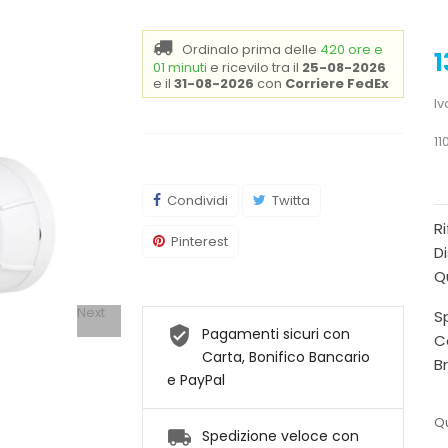
Ordinalo prima delle
420 ore e
1
01 minuti
e ricevilo
tra il
25-08-2026
e il
31-08-2026
con
Corriere FedEx
Iv
11
Condividi
Twitta
R
Pinterest
Di
Q
Next
Sp
Pagamenti sicuri con
C
Carta, Bonifico Bancario
B
e PayPal
Qu
Spedizione veloce con