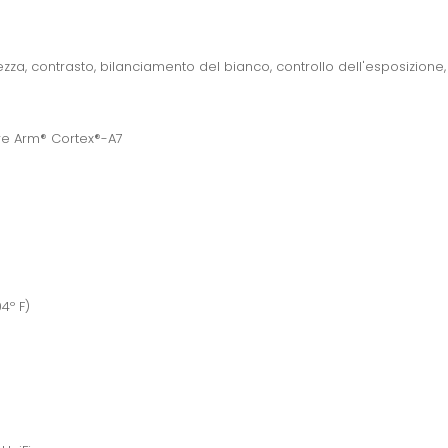
dezza, contrasto, bilanciamento del bianco, controllo dell'esposizi
re Arm® Cortex®-A7
4º F)