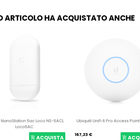
O ARTICOLO HA ACQUISTATO ANCHE
uiti UniFi 6 Pro Access Point U6-Pro
Ubiquiti LiteBeam 5AC Gen
GEN2
23 €
64,15 €
ACQUISTA
A