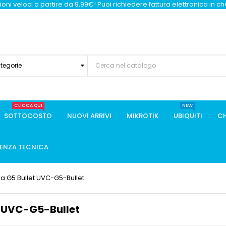
oni veloci a partire da 9,99€! Puoi richiedere fattura elettronica in c
ategorie
CLICCA QUI
NEW
SOTTOCOSTO
NUOVI ARRIVI
MIKROTIK
UBIQUITI
CH
TENZA TECNICA
ra G5 Bullet UVC-G5-Bullet
t UVC-G5-Bullet