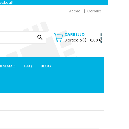
heckout!
Accedi
Carrello
CARRELLO

0 articolo(i)
- 0,00 €
I SIAMO
FAQ
BLOG