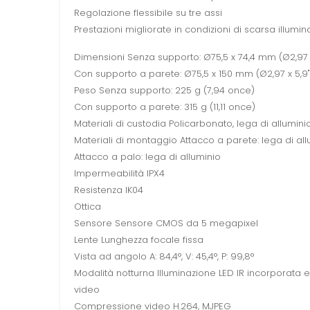
Regolazione flessibile su tre assi
Prestazioni migliorate in condizioni di scarsa illumin
Dimensioni Senza supporto: Ø75,5 x 74,4 mm (Ø2,97 x
Con supporto a parete: Ø75,5 x 150 mm (Ø2,97 x 5,9"
Peso Senza supporto: 225 g (7,94 once)
Con supporto a parete: 315 g (11,11 once)
Materiali di custodia Policarbonato, lega di allumini
Materiali di montaggio Attacco a parete: lega di al
Attacco a palo: lega di alluminio
Impermeabilità IPX4
Resistenza IK04
Ottica
Sensore Sensore CMOS da 5 megapixel
Lente Lunghezza focale fissa
Vista ad angolo A: 84,4°, V: 45,4°, P: 99,8°
Modalità notturna Illuminazione LED IR incorporata e f
video
Compressione video H.264, MJPEG