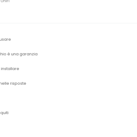
UniFi
 usare
chio è una garanzia
installare
nelle risposte
quiti