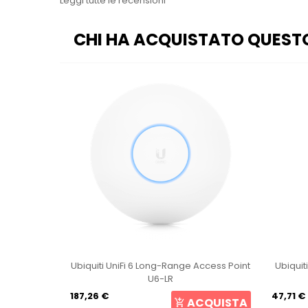
Leggi tutte le recensioni
CHI HA ACQUISTATO QUEST
ge Access Point
Ubiquiti NanoStation 5ac Loco NS-5ACL
Ubiq
Loco5AC
47,71 €
167,
ACQUISTA
ACQUISTA