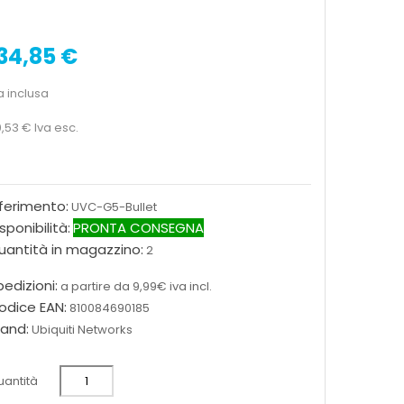
34,85 €
a inclusa
0,53 €
Iva esc.
iferimento:
UVC-G5-Bullet
sponibilità:
PRONTA CONSEGNA
uantità in magazzino:
2
edizioni:
a partire da 9,99€ iva incl.
odice EAN:
810084690185
rand:
Ubiquiti Networks
antità