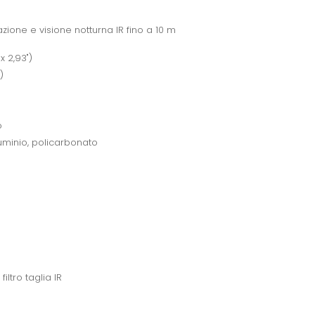
azione e visione notturna IR fino a 10 m
 2,93")
)
o
luminio, policarbonato
iltro taglia IR