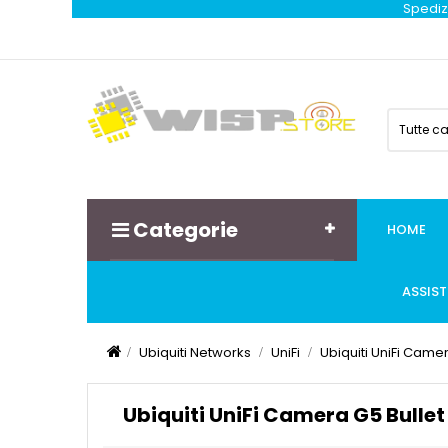
Spedizi
Tutte c
Categorie
HOME
ASSIS
Ubiquiti Networks
UniFi
Ubiquiti UniFi Came
Ubiquiti UniFi Camera G5 Bulle