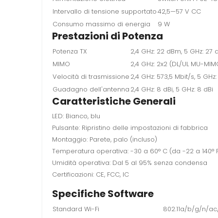
Intervallo di tensione supportato
42,5—57 V CC
Consumo massimo di energia
9 W
Prestazioni di Potenza
Potenza TX
2,4 GHz: 22 dBm, 5 GHz: 27
MIMO
2,4 GHz: 2x2 (DL/UL MU-MIM
Velocità di trasmissione
2,4 GHz: 573,5 Mbit/s, 5 GHz:
Guadagno dell'antenna
2,4 GHz: 8 dBi, 5 GHz: 8 dBi
Caratteristiche Generali
LED: Bianco, blu
Pulsante: Ripristino delle impostazioni di fabbrica
Montaggio: Parete, palo (incluso)
Temperatura operativa: -30 a 60° C (da -22 a 140° 
Umidità operativa: Dal 5 al 95% senza condensa
Certificazioni: CE, FCC, IC
Specifiche Software
Standard Wi-Fi
802.11a/b/g/n/ac