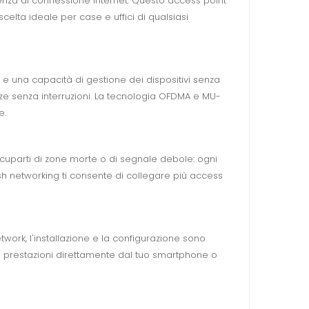
rienza di connessione internet. Questo access point
elta ideale per case e uffici di qualsiasi
 e una capacità di gestione dei dispositivi senza
ze senza interruzioni. La tecnologia OFDMA e MU-
e.
ccuparti di zone morte o di segnale debole: ogni
esh networking ti consente di collegare più access
twork, l'installazione e la configurazione sono
e le prestazioni direttamente dal tuo smartphone o