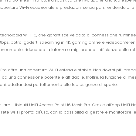
Mesh Pro U6-Mesh-Pro-EU, il dispositivo che rivoluzionerà la tua espe
opertura Wi-Fi eccezionale e prestazioni senza pari, rendendolo la sc
i tecnologia Wi-Fi 6, che garantisce velocità di connessione fulminee
Gbps, potrai goderti streaming in 4K, gaming online e videoconferen
neamente, riducendo la latenza e migliorando l'efficienza della ret
Pro offre una copertura Wi-Fi estesa e stabile. Non dovrai più preo
o da una connessione potente e affidabile. Inoltre, la funzione di m
ioni, adattandosi perfettamente alle tue esigenze di spazio.
are l'Ubiquiti UniFi Access Point U6 Mesh Pro. Grazie all'app UniFi Ne
ua rete Wi-Fi pronta all'uso, con la possibilità di gestire e monitorar