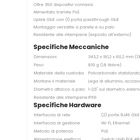
Oltre 350 dispositivi connessi
Alimentato tramite PoE
Uplink GbE con (1) porta passthrough GbE
Montaggio versatile a parete e su palo
Resistente alle intemperie (esposto all'esterno)
Specifiche Meccaniche
Dimensioni
343,2 x 181,2 x 60,2 mm (13,5
Peso
819 g (1,8 libbre)
Materiale della custodia
Policarbonato stabilizzat
Montare il materiale
Lega di alluminio, acciaio
Diametro attacco a palo
1~2,5" sul diametro ester
Resistente alle intemperie
IPX6
Specifiche Hardware
Interfaccia di rete
(2) porte RJ45 GbE
Interfaccia di gestione
Wi-Fi, Ethernet
Metodo di potenza
PoE
Alimentazione elettrica
Switch UniFi PoE 48