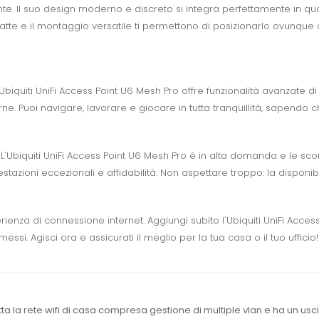
e. Il suo design moderno e discreto si integra perfettamente in qu
mpatte e il montaggio versatile ti permettono di posizionarlo ovunq
'Ubiquiti UniFi Access Point U6 Mesh Pro offre funzionalità avanzate di 
ne. Puoi navigare, lavorare e giocare in tutta tranquillità, sapendo 
 L'Ubiquiti UniFi Access Point U6 Mesh Pro è in alta domanda e le scor
tazioni eccezionali e affidabilità. Non aspettare troppo: la disponibi
ienza di connessione internet. Aggiungi subito l'Ubiquiti UniFi Acce
si. Agisci ora e assicurati il meglio per la tua casa o il tuo ufficio!
a la rete wifi di casa compresa gestione di multiple vlan e ha un usc