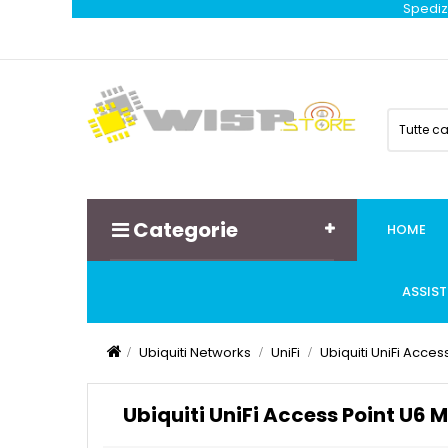
Spedizi
Tutte c
Categorie
HOME
ASSIS
Ubiquiti Networks
UniFi
Ubiquiti UniFi Acce
Ubiquiti UniFi Access Point U6