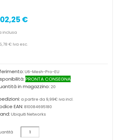
02,25 €
a inclusa
5,78 €
Iva esc.
iferimento:
U6-Mesh-Pro-EU
sponibilità:
PRONTA CONSEGNA
uantità in magazzino:
20
edizioni:
a partire da 9,99€ iva incl.
odice EAN:
810084695180
rand:
Ubiquiti Networks
antità