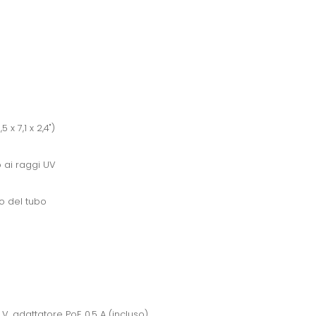
 x 7,1 x 2,4")
o ai raggi UV
no del tubo
 V, adattatore PoE 0,5 A (incluso)