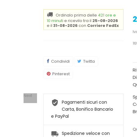
Ordinalo prima delle
421 ore e
2
10 minuti
e ricevilo
tra il
25-08-2026
e il
31-08-2026
con
Corriere FedEx
Iv
16
Condividi
Twitta
R
Pinterest
Di
Q
Next
Sp
Pagamenti sicuri con
C
Carta, Bonifico Bancario
B
e PayPal
Qu
Spedizione veloce con