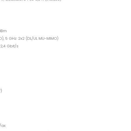
 dBm
O), 5 GHz: 2x2 (DL/UL MU-MIMO)
 2,4 Gbit/s
F)
/ax