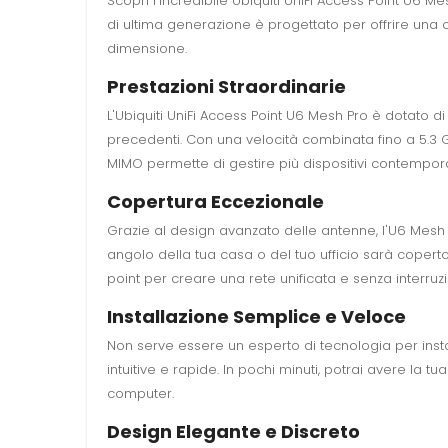
Scopri l'incredibile Ubiquiti UniFi Access Point U6 
di ultima generazione è progettato per offrire una c
dimensione.
Prestazioni Straordinarie
L'Ubiquiti UniFi Access Point U6 Mesh Pro è dotato d
precedenti. Con una velocità combinata fino a 5.3 
MIMO permette di gestire più dispositivi contempora
Copertura Eccezionale
Grazie al design avanzato delle antenne, l'U6 Mesh 
angolo della tua casa o del tuo ufficio sarà copert
point per creare una rete unificata e senza interruz
Installazione Semplice e Veloce
Non serve essere un esperto di tecnologia per install
intuitive e rapide. In pochi minuti, potrai avere la t
computer.
Design Elegante e Discreto