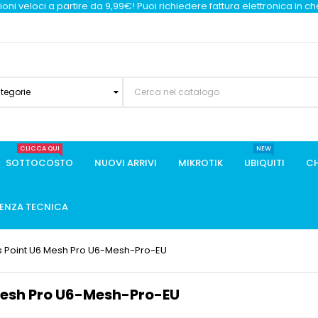
oni veloci a partire da 9,99€! Puoi richiedere fattura elettronica in c
ategorie
CLICCA QUI
NEW
SOTTOCOSTO
NUOVI ARRIVI
MIKROTIK
UBIQUITI
CH
TENZA TECNICA
ss Point U6 Mesh Pro U6-Mesh-Pro-EU
 Mesh Pro U6-Mesh-Pro-EU