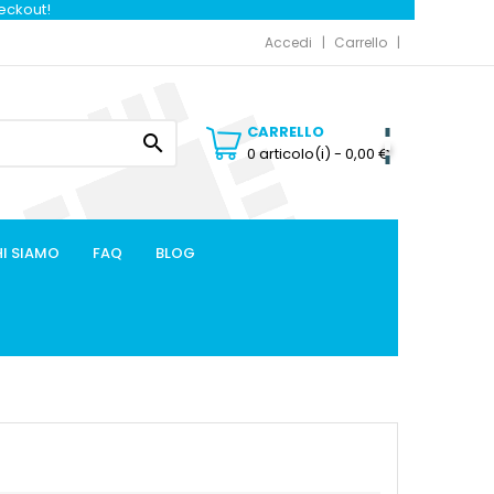
heckout!
Accedi
Carrello
CARRELLO

0 articolo(i)
- 0,00 €
I SIAMO
FAQ
BLOG