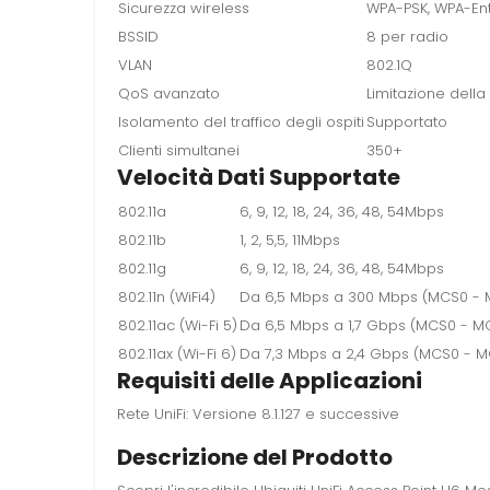
Sicurezza wireless
WPA-PSK, WPA-En
BSSID
8 per radio
VLAN
802.1Q
QoS avanzato
Limitazione della
Isolamento del traffico degli ospiti
Supportato
Clienti simultanei
350+
Velocità Dati Supportate
802.11a
6, 9, 12, 18, 24, 36, 48, 54Mbps
802.11b
1, 2, 5,5, 11Mbps
802.11g
6, 9, 12, 18, 24, 36, 48, 54Mbps
802.11n (WiFi4)
Da 6,5 ​​Mbps a 300 Mbps (MCS0 - 
802.11ac (Wi-Fi 5)
Da 6,5 ​​Mbps a 1,7 Gbps (MCS0 - 
802.11ax (Wi-Fi 6)
Da 7,3 Mbps a 2,4 Gbps (MCS0 - MC
Requisiti delle Applicazioni
Rete UniFi: Versione 8.1.127 e successive
Descrizione del Prodotto