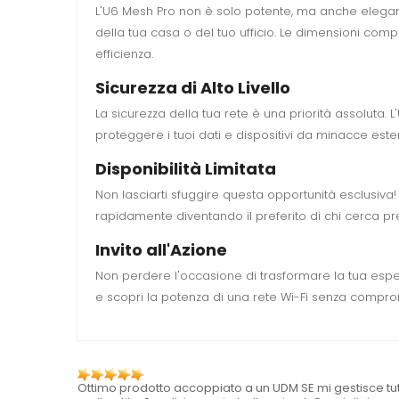
L'U6 Mesh Pro non è solo potente, ma anche elegant
della tua casa o del tuo ufficio. Le dimensioni co
efficienza.
Sicurezza di Alto Livello
La sicurezza della tua rete è una priorità assoluta. L
proteggere i tuoi dati e dispositivi da minacce ester
Disponibilità Limitata
Non lasciarti sfuggire questa opportunità esclusiva!
rapidamente diventando il preferito di chi cerca pres
Invito all'Azione
Non perdere l'occasione di trasformare la tua esper
e scopri la potenza di una rete Wi-Fi senza compromes
Ottimo prodotto accoppiato a un UDM SE mi gestisce tutt