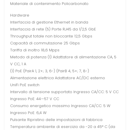
Materiale di contenimento Policarbonato
Hardware
Interfaccia di gestione Ethernet in banda
Interfaccia di rete (5) Porte RJ45 da 1/2,5 GbE
Throughput totale non bloccante 12,5 Gbps
Capacità di commutazione 25 Gbps
Tariffa di inoltro 18,6 Mpps
Metodo di potenza (1) Adattatore di alimentazione CA, 5
V CC, 1 A
(1) PoE (PairA 1, 2+; 3, 6-) (PairB 4, 5+; 7, 8-)
Alimentazione elettrica Adattatore AC/DC esterno
UniFi PoE switch
Intervallo di tensione supportato Ingresso CA/CC: 5 V CC
Ingresso PoE: 44—57 V CC
Consumo energetico massimo Ingresso CA/CC: 5 W
Ingresso PoE: 6,4 W
Pulsante Ripristino delle impostazioni di fabbrica
Temperatura ambiente di esercizio da -20 a 45° C (da