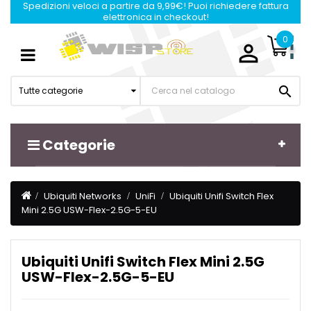
Spedizioni veloci a partire da 9,99€! Puoi richiedere fattura
elettronica in checkout!
0

Navigazione
☰
Toggle

Tutte categorie
Categorie
Ubiquiti Networks
UniFi
Ubiquiti Unifi Switch Flex
Mini 2.5G USW-Flex-2.5G-5-EU
Ubiquiti Unifi Switch Flex Mini 2.5G
USW-Flex-2.5G-5-EU