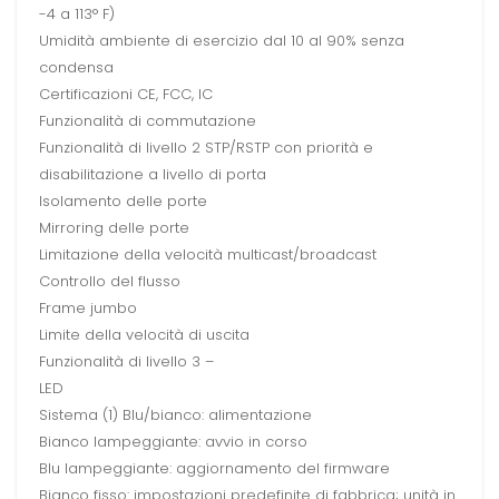
-4 a 113° F)
Umidità ambiente di esercizio dal 10 al 90% senza
condensa
Certificazioni CE, FCC, IC
Funzionalità di commutazione
Funzionalità di livello 2 STP/RSTP con priorità e
disabilitazione a livello di porta
Isolamento delle porte
Mirroring delle porte
Limitazione della velocità multicast/broadcast
Controllo del flusso
Frame jumbo
Limite della velocità di uscita
Funzionalità di livello 3 –
LED
Sistema (1) Blu/bianco: alimentazione
Bianco lampeggiante: avvio in corso
Blu lampeggiante: aggiornamento del firmware
Bianco fisso: impostazioni predefinite di fabbrica; unità in