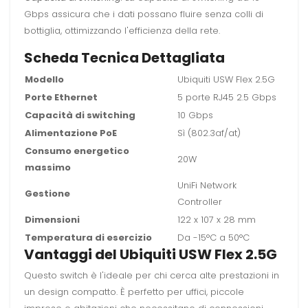
Gbps assicura che i dati possano fluire senza colli di
bottiglia, ottimizzando l'efficienza della rete.
Scheda Tecnica Dettagliata
Modello
Ubiquiti USW Flex 2.5G
Porte Ethernet
5 porte RJ45 2.5 Gbps
Capacità di switching
10 Gbps
Alimentazione PoE
Sì (802.3af/at)
Consumo energetico
20W
massimo
UniFi Network
Gestione
Controller
Dimensioni
122 x 107 x 28 mm
Temperatura di esercizio
Da -15°C a 50°C
Vantaggi del Ubiquiti USW Flex 2.5G
Questo switch è l'ideale per chi cerca alte prestazioni in
un design compatto. È perfetto per uffici, piccole