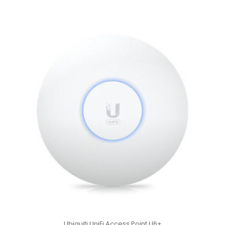
Ubiquiti UniFi Access Point U6+