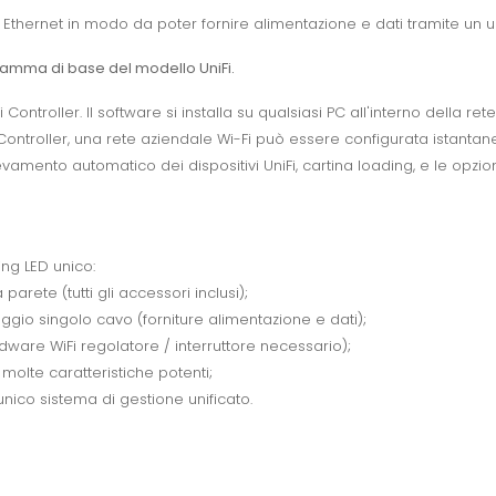
 Ethernet in modo da poter fornire alimentazione e dati tramite un u
i gamma di base del modello UniFi.
i Controller. Il software si installa su qualsiasi PC all'interno della r
i Controller, una rete aziendale Wi-Fi può essere configurata istan
evamento automatico dei dispositivi UniFi, cartina loading, e le opzi
ing LED unico:
parete (tutti gli accessori inclusi);
aggio singolo cavo (forniture alimentazione e dati);
rdware WiFi regolatore / interruttore necessario);
molte caratteristiche potenti;
nico sistema di gestione unificato.