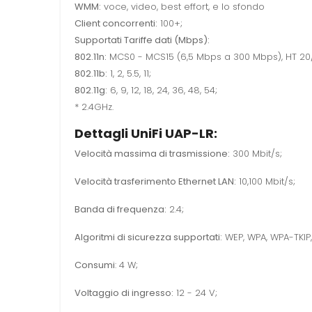
WMM:
voce, video, best effort, e lo sfondo
Client concorrenti:
100+;
Supportati Tariffe dati (Mbps):
802.11n:
MCS0 - MCS15 (6,5 Mbps a 300 Mbps), HT 20
802.11b:
1, 2, 5.5, 11;
802.11g:
6, 9, 12, 18, 24, 36, 48, 54;
* 2.4GHz.
Dettagli UniFi UAP-LR:
Velocità massima di trasmissione:
300 Mbit/s;
Velocità trasferimento Ethernet LAN:
10,100 Mbit/s;
Banda di frequenza:
2.4;
Algoritmi di sicurezza supportati:
WEP, WPA, WPA-TKIP
Consumi
: 4 W;
Voltaggio di ingresso:
12 - 24 V;