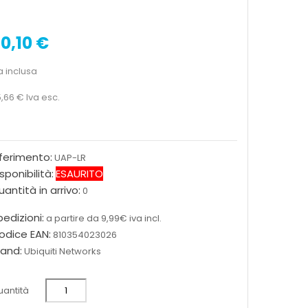
0,10 €
a inclusa
,66 €
Iva esc.
iferimento:
UAP-LR
sponibilità:
ESAURITO
antità in arrivo:
0
edizioni:
a partire da 9,99€ iva incl.
odice EAN:
810354023026
rand:
Ubiquiti Networks
antità