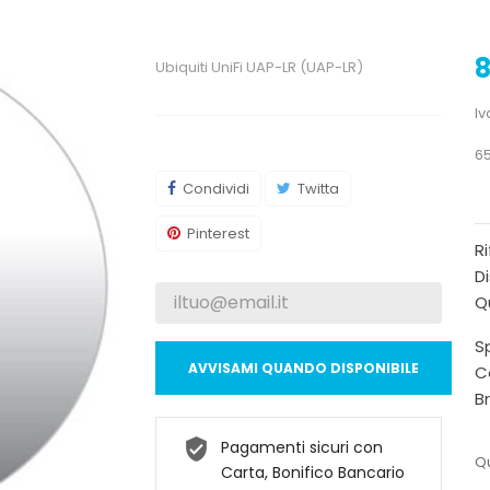
8
Ubiquiti UniFi UAP-LR (UAP-LR)
Iv
65
Condividi
Twitta
Pinterest
R
Di
Qu
Sp
AVVISAMI QUANDO DISPONIBILE
C
B
Pagamenti sicuri con
Qu
Carta, Bonifico Bancario