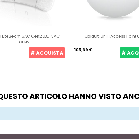
Ubiquiti UniFi Access Point U6+
Ubiquiti UniFi 6 Long-Range
U6-LR
5,69 €
187,26 €
ACQUISTA
O QUESTO ARTICOLO HANNO VISTO AN