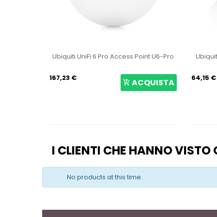
ess Point U6-Pro
Ubiquiti LiteBeam 5AC Gen2 LBE-5AC-
GEN2
64,15 €
10
ACQUISTA
ACQUISTA
I CLIENTI CHE HANNO VIST
No products at this time.