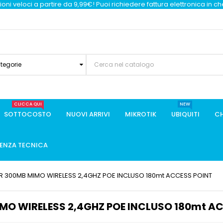
oni veloci a partire da 9,99€! Puoi richiedere fattura elettronica in c
ategorie
CLICCA QUI
NEW
SOTTOCOSTO
NUOVI ARRIVI
MIKROTIK
UBIQUITI
CH
TENZA TECNICA
-LR 300MB MIMO WIRELESS 2,4GHZ POE INCLUSO 180mt ACCESS POINT
MIMO WIRELESS 2,4GHZ POE INCLUSO 180mt A