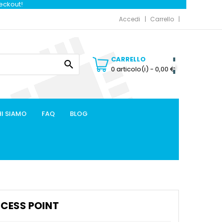
heckout!
Accedi
Carrello
CARRELLO

0 articolo(i)
- 0,00 €
I SIAMO
FAQ
BLOG
CCESS POINT