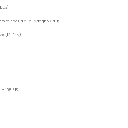
bps);
ersità spaziale) guadagno 3dBi;
ve (12-24V);
 + 158 ° F);