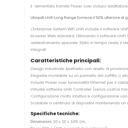
E 'alimentato tramite Power over incluso adattatore
Ubiquiti UniFi Long Range fornisce il 50% ulteriore d
L'Enterprise System WiFi UniFi include il software UniF
browser Web standard. Utilizzando il software UniF
addestramento speciale. Stato in tempo reale, il ril
integrati.
Caratteristiche principali:
Design industriale Aestheitic con anello di provision
Elegante montabile su un pannello del soffitto o alla 
Include Power over funzionalità Ethernet per il cabl
Virtuale software UniFi Controller (senza costosi ha
Configurazione molto intuitiva e configurazione con 
Scalabile a centinaia di dispositivi mantenendo un u
Specifiche tecniche:
Dimensioni:
20 x 20 x 3,65 cm;