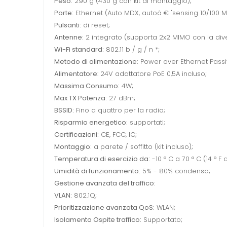
Peso:
290 g (430 g con kit di montaggio);
Porte:
Ethernet (Auto MDX, autoâ € 'sensing 10/100 M
Pulsanti:
di reset;
Antenne:
2 integrato (supporta 2x2 MIMO con la div
Wi-Fi standard:
802.11 b / g / n *;
Metodo di alimentazione:
Power over Ethernet Passi
Alimentatore
: 24V adattatore PoE 0,5A incluso;
Massima Consumo:
4W;
Max TX Potenza:
27 dBm;
BSSID:
Fino a quattro per la radio;
Risparmio energetico:
supportati;
Certificazioni:
CE, FCC, IC;
Montaggio:
a parete / soffitto (kit incluso);
Temperatura di esercizio da:
-10 ° C a 70 ° C (14 ° F a
Umidità di funzionamento:
5% - 80% condensa;
Gestione avanzata del traffico:
VLAN:
802.1Q;
Prioritizzazione avanzata QoS:
WLAN;
Isolamento Ospite traffico:
Supportato;