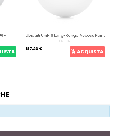
 Access Point
Ubiquiti NanoStation 5ac Loco NS-5ACL
Loco5AC
47,71 €
ACQUISTA
ACQUISTA
CHE