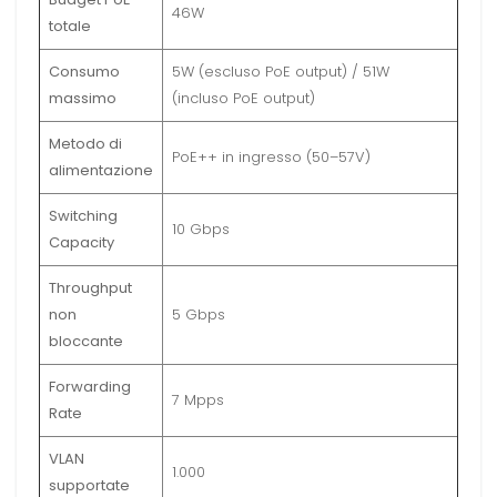
46W
totale
Consumo
5W (escluso PoE output) / 51W
massimo
(incluso PoE output)
Metodo di
PoE++ in ingresso (50–57V)
alimentazione
Switching
10 Gbps
Capacity
Throughput
non
5 Gbps
bloccante
Forwarding
7 Mpps
Rate
VLAN
1.000
supportate