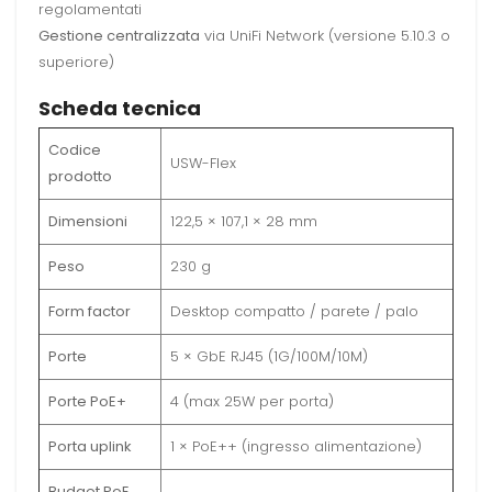
regolamentati
Gestione centralizzata
via UniFi Network (versione 5.10.3 o
superiore)
Scheda tecnica
Codice
USW-Flex
prodotto
Dimensioni
122,5 × 107,1 × 28 mm
Peso
230 g
Form factor
Desktop compatto / parete / palo
Porte
5 × GbE RJ45 (1G/100M/10M)
Porte PoE+
4 (max 25W per porta)
Porta uplink
1 × PoE++ (ingresso alimentazione)
Budget PoE