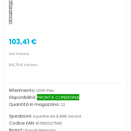
4
5
6
7
8
103,41 €
Iva inclusa
84,76 €
Iva esc.
Riferimento:
USW-Flex
Disponibilità:
PRONTA CONSEGNA
Quantità in magazzino:
22
Spedizioni:
a partire da 9,99€ iva incl.
Codice EAN:
817882027595
Brand:
Ubiquiti Networks