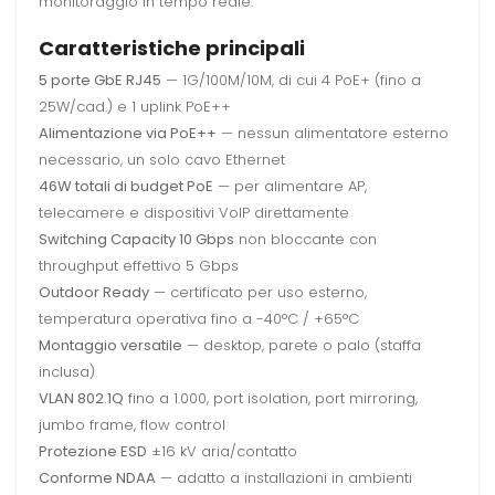
monitoraggio in tempo reale.
Caratteristiche principali
5 porte GbE RJ45
— 1G/100M/10M, di cui 4 PoE+ (fino a
25W/cad.) e 1 uplink PoE++
Alimentazione via PoE++
— nessun alimentatore esterno
necessario, un solo cavo Ethernet
46W totali di budget PoE
— per alimentare AP,
telecamere e dispositivi VoIP direttamente
Switching Capacity 10 Gbps
non bloccante con
throughput effettivo 5 Gbps
Outdoor Ready
— certificato per uso esterno,
temperatura operativa fino a -40°C / +65°C
Montaggio versatile
— desktop, parete o palo (staffa
inclusa)
VLAN 802.1Q
fino a 1.000, port isolation, port mirroring,
jumbo frame, flow control
Protezione ESD
±16 kV aria/contatto
Conforme NDAA
— adatto a installazioni in ambienti