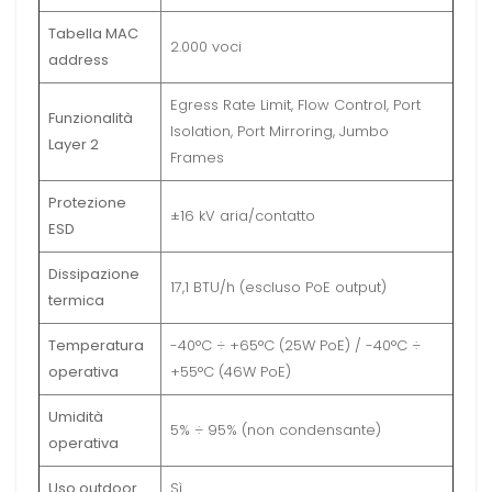
Tabella MAC
2.000 voci
address
Egress Rate Limit, Flow Control, Port
Funzionalità
Isolation, Port Mirroring, Jumbo
Layer 2
Frames
Protezione
±16 kV aria/contatto
ESD
Dissipazione
17,1 BTU/h (escluso PoE output)
termica
Temperatura
-40°C ÷ +65°C (25W PoE) / -40°C ÷
operativa
+55°C (46W PoE)
Umidità
5% ÷ 95% (non condensante)
operativa
Uso outdoor
Sì