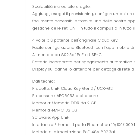
Scalabilità incredibile e agile.
Aggiungi, esegui il provisioning, configura, monitora e g
facilmente accessibile tramite una delle nostre ap
gestione delle reti UniFi in tutto il campus o in tutto 
4 volte più potente dell'originale Cloud Key.
Facile configurazione Bluetooth con l'app mobile Uni
Alimentato da 802.3af PoE o USB-C.
Batteria incorporata per spegnimento automatico s
Display sul pannello anteriore per dettagli di rete a
Dati tecnici:
Prodotto: UniFi Cloud Key Gen2 / UCK-G2
Processore: APQ8053 a otto core
Memoria: Memoria DDR da 2 GB
Memoria eMMC: 32 GB
Software: App UniFi
Interfaccia Ethernet: 1 porta Ethernet da 10/100/100
Metodo di alimentazione PoE: 48V 802.3af