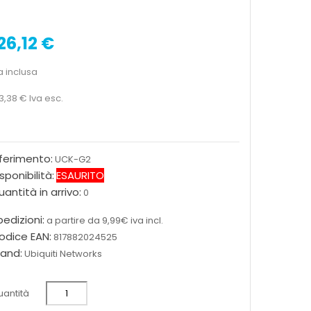
26,12 €
a inclusa
3,38 €
Iva esc.
iferimento:
UCK-G2
sponibilità:
ESAURITO
antità in arrivo:
0
edizioni:
a partire da 9,99€ iva incl.
odice EAN:
817882024525
rand:
Ubiquiti Networks
antità