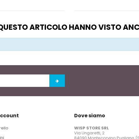
O QUESTO ARTICOLO HANNO VISTO AN
account
Dove siamo
rello
WISP STORE SRL
Via Ungaretti, 2
ini
84090 Montecorvino Pugliano (