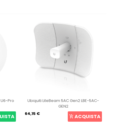
biquiti LiteBeam 5AC Gen2 LBE-5AC-
Ubiquiti UniFi Access 
GEN2
,15 €
105,69 €
ACQUISTA