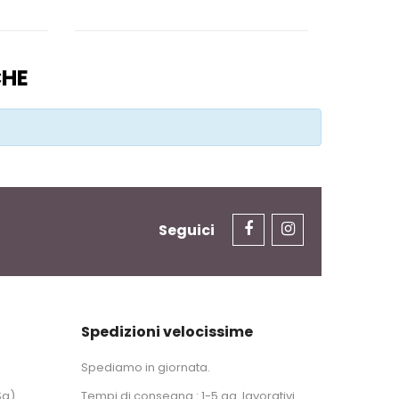
CHE
Seguici
Spedizioni velocissime
Spediamo in giornata.
Sa)
Tempi di consegna : 1-5 gg. lavorativi.