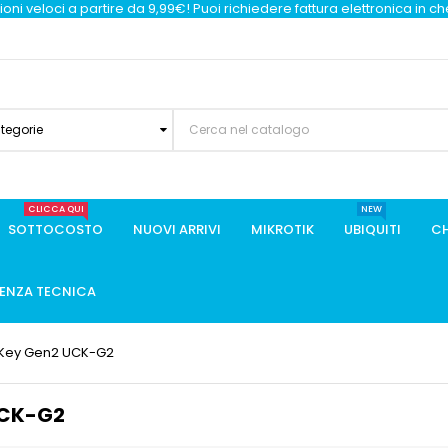
oni veloci a partire da 9,99€! Puoi richiedere fattura elettronica in c
ategorie
CLICCA QUI
NEW
SOTTOCOSTO
NUOVI ARRIVI
MIKROTIK
UBIQUITI
CH
TENZA TECNICA
d Key Gen2 UCK-G2
UCK-G2