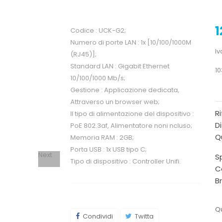
1
Codice : UCK-G2;
Numero di porte LAN : 1x [10/100/1000M
Iv
(RJ45)];
Standard LAN : Gigabit Ethernet
10
10/100/1000 Mb/s;
Gestione : Applicazione dedicata,
Attraverso un browser web;
R
Il tipo di alimentazione del dispositivo :
Di
PoE 802.3af, Alimentatore noni ncluso;
Qu
Memoria RAM : 2GB;
Porta USB : 1x USB tipo C;
Next
Sp
Tipo di dispositivo : Controller Unifi.
C
B
Qu
Condividi
Twitta