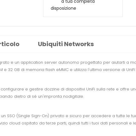
a tua completa
disposizione
rticolo
Ubiquiti Networks
ato e un application server autonomo progettato per aiutarti a monitor
 e 32 GB di memoria flash eMMC e utilizza l'ultima versione di UniFi 
nfigurare e gestire dozzine di dispositivi UniFi sulla rete e offre
iando dietro di sé un'impronta nodigitale.
e un SSO (Single Sign-On) privato e sicuro per accedere a tutte le tue
zio cloud ospitato da terze parti, quindi tutti i tuoi dati personali e 