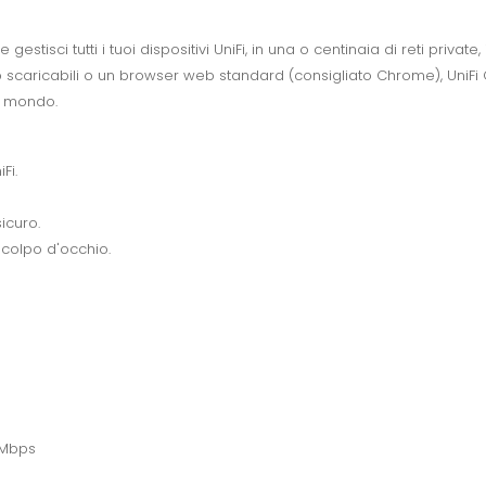
estisci tutti i tuoi dispositivi UniFi, in una o centinaia di reti private,
p scaricabili o un browser web standard (consigliato Chrome), UniFi
il mondo.
Fi.
icuro.
 colpo d'occhio.
0 Mbps