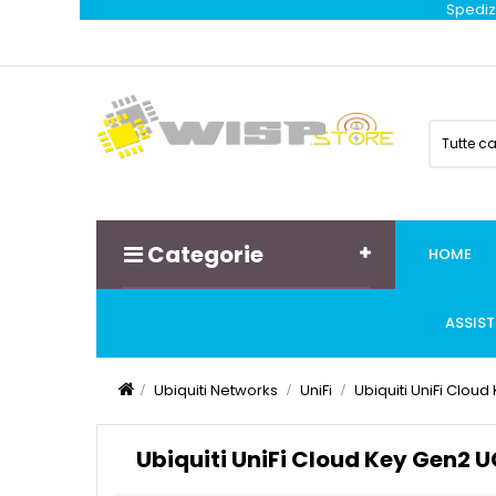
Spedizi
Tutte c
Categorie
HOME
ASSIS
Ubiquiti Networks
UniFi
Ubiquiti UniFi Clou
Ubiquiti UniFi Cloud Key Gen2 