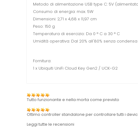
Metodo di alimentazione USB type C: 5V (alimentato
Consumo di energia: max. 5W
Dimensioni: 2,71 x 4,68 x 11,97 cm
Peso: 150 g
Temperatura di esercizio: Da 0 ° C a 30 ° C
Umidità operativa: Dal 20% all'80% senza condensa
Fornitura:
1 x Ubiquiti UniFi Cloud Key Gen2 / UCK-G2
Tutto funzionante e nella morta come previsto
Ottimo controller standalone per controllare tutti i devic
Leggi tutte le recensioni