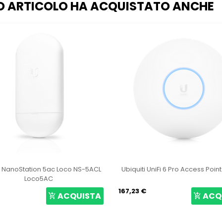
O ARTICOLO HA ACQUISTATO ANCHE
5ac Loco NS-5ACL
Ubiquiti UniFi 6 Pro Access Point U6-Pro
U
C
167,23 €
64
ACQUISTA
ACQUISTA