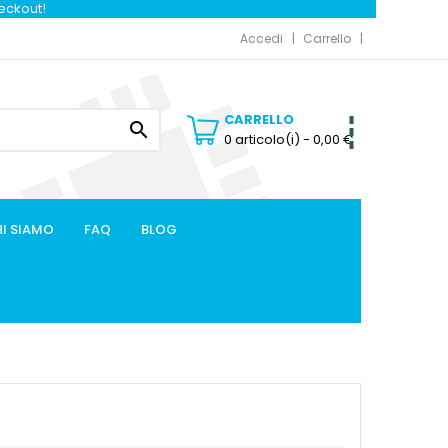
heckout!
Accedi
Carrello
CARRELLO

0 articolo(i)
- 0,00 €
I SIAMO
FAQ
BLOG