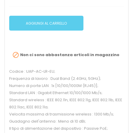
AGGIUNGI AL CARRELLO

Non ci sono abbastanza articoli in magazzino
Codice : UAP-AC-LR-EU;
Frequenza di lavoro : Dual Band (2.4GHz, 5GHz);
Numero di porte LAN : 1x [10/100/1000M (RJ45)];
Standard LAN : Gigabit Ethernet 10/100/1000 Mb/s;
Standard wireless : IEEE 802.11n, IEEE 802.11g, IEEE 802.11b, IEEE
802.11ac, IEEE 802.11a;
Velocita massima di trasmissione wireless : 1300 Mb/s;
Guadagno dell'antenna : Meno di 10 dBi;
Il tipo di alimentazione del dispositivo : Passive PoE;