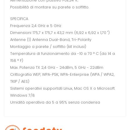
Alimentazione con passivo PoE24 V;
Possibilità di montare su parete o soffitto.
SPECIFICA
Frequenza 2,4 GHz e 5 GHz
Dimensioni 175,7 x 175,7 x 43,2 mm (6,92 x 6,92 x 1,70 ")
Antenne (1) Antenna Dual-Band, Tri-Polarity
Montaggio a parete / soffitto (kit inclusi)
Temperatura di funzionamento da -10 a 70 ° C (da 14 a
158 ° F)
Max. Potenza TX 2,4 GHz - 24dBm, 5 GHz - 22dBm
Crittografia WEP, WPA-PSK, WPA-Enterprise (WPA / WPA2,
TKIP / AES)
Sistemi operativi supportati Linux, Mac OS X o Microsoft
Windows 7/8
Umidità operativa da 5 a 95% senza condensa