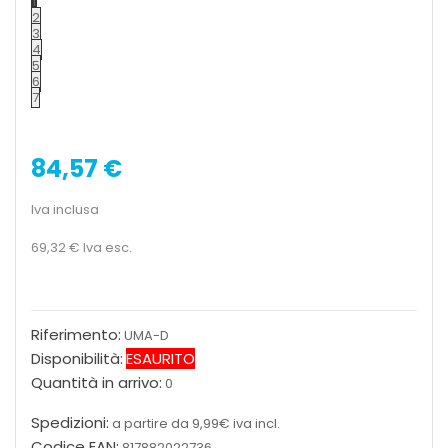
1
2
3
4
5
6
7
84,57 €
Iva inclusa
69,32 €
Iva esc.
Riferimento:
UMA-D
Disponibilità:
ESAURITO
Quantità in arrivo:
0
Spedizioni:
a partire da 9,99€ iva incl.
Codice EAN:
817882022736