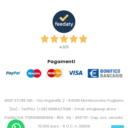
4,9
/5
Pagamenti
WISP STORE SRL - Via Ungaretti, 2 - 84090 Montecorvino Pugliano
(Sa) - Tel/Pbx: (+39) 0898427588 - Email: info@wisp.store -
Partita IVA: IT05558580659 - REA : SA - 455731- Cap. soc. versato:
10.000 euro - R.O.C. n. 30559