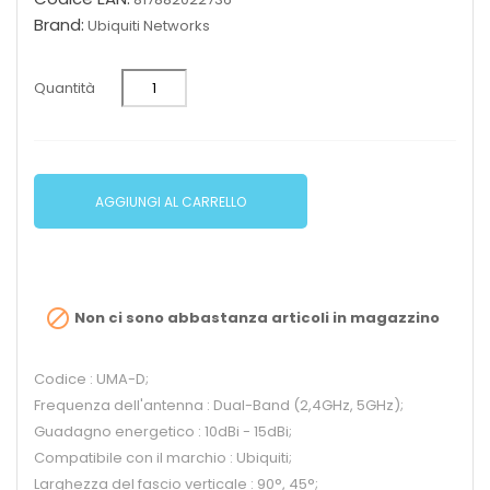
Brand:
Ubiquiti Networks
Quantità
AGGIUNGI AL CARRELLO

Non ci sono abbastanza articoli in magazzino
Codice : UMA-D;
Frequenza dell'antenna : Dual-Band (2,4GHz, 5GHz);
Guadagno energetico : 10dBi - 15dBi;
Compatibile con il marchio : Ubiquiti;
Larghezza del fascio verticale : 90°, 45°;