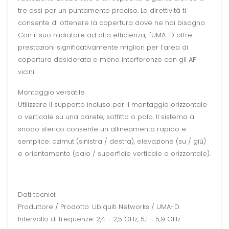
tre assi per un puntamento preciso. La direttività ti
consente di ottenere la copertura dove ne hai bisogno.
Con il suo radiatore ad alta efficienza, l'UMA-D offre
prestazioni significativamente migliori per l'area di
copertura desiderata e meno interferenze con gli AP
vicini.
Montaggio versatile
Utilizzare il supporto incluso per il montaggio orizzontale
o verticale su una parete, soffitto o palo. Il sistema a
snodo sferico consente un allineamento rapido e
semplice: azimut (sinistra / destra), elevazione (su / giù)
e orientamento (palo / superficie verticale o orizzontale).
Dati tecnici:
Produttore / Prodotto: Ubiquiti Networks / UMA-D.
Intervallo di frequenze: 2,4 - 2,5 GHz, 5,1 - 5,9 GHz.