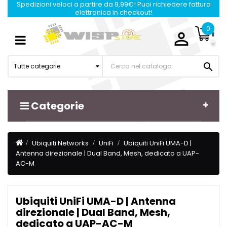
Spedizioni veloci a partire da 9,99€! Puoi richiedere fattura
elettronica in checkout!
0

Navigazione
☰
Toggle

Tutte categorie
Categorie
Ubiquiti Networks
UniFi
Ubiquiti UniFi UMA-D |
Antenna direzionale | Dual Band, Mesh, dedicato a UAP-
AC-M
Ubiquiti UniFi UMA-D | Antenna
direzionale | Dual Band, Mesh,
dedicato a UAP-AC-M