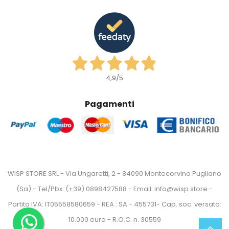
4,9
/5
Pagamenti
WISP STORE SRL - Via Ungaretti, 2 - 84090 Montecorvino Pugliano
(Sa) - Tel/Pbx: (+39) 0898427588 - Email: info@wisp.store -
Partita IVA: IT05558580659 - REA : SA - 455731- Cap. soc. versato:
10.000 euro - R.O.C. n. 30559