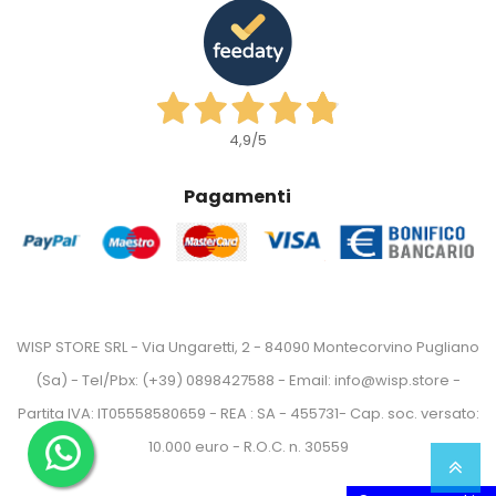
4,9
/5
Pagamenti
WISP STORE SRL - Via Ungaretti, 2 - 84090 Montecorvino Pugliano
(Sa) - Tel/Pbx: (+39) 0898427588 - Email: info@wisp.store -
Partita IVA: IT05558580659 - REA : SA - 455731- Cap. soc. versato:
10.000 euro - R.O.C. n. 30559