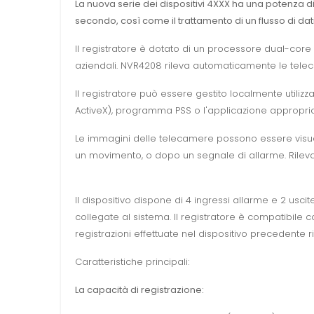
La nuova serie dei dispositivi 4XXX ha una potenza d
secondo, così come il trattamento di un flusso di dat
Il registratore è dotato di un processore dual-core
aziendali. NVR4208 rileva automaticamente le telecame
Il registratore può essere gestito localmente utili
ActiveX), programma PSS o l'applicazione appropriat
Le immagini delle telecamere possono essere visua
un movimento, o dopo un segnale di allarme. Rilevaz
Il dispositivo dispone di 4 ingressi allarme e 2 us
collegate al sistema. Il registratore è compatibile
registrazioni effettuate nel dispositivo precedent
Caratteristiche principali:
La capacità di registrazione: