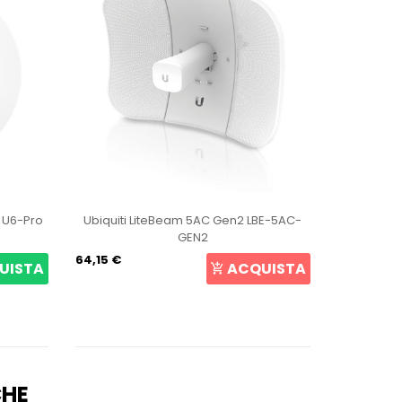
t U6-Pro
Ubiquiti LiteBeam 5AC Gen2 LBE-5AC-
Ubiqui
GEN2
64,15 €
105,69 €
UISTA
ACQUISTA
CHE