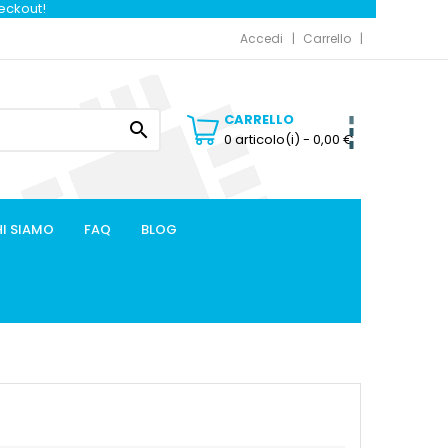
heckout!
Accedi
Carrello
CARRELLO

0 articolo(i)
- 0,00 €
I SIAMO
FAQ
BLOG