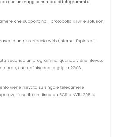
e video con un maggior numero di fotogrammi al
camere che supportano il protocollo RTSP e soluzioni
raverso una interfaccia web (Internet Explorer +
ttuata secondo un programma, quando viene rilevato
o aree, che definiscono la griglia 22x18.
mento viene rilevato su singole telecamere
Dopo aver inserito un disco da BCS a NVR4208 le