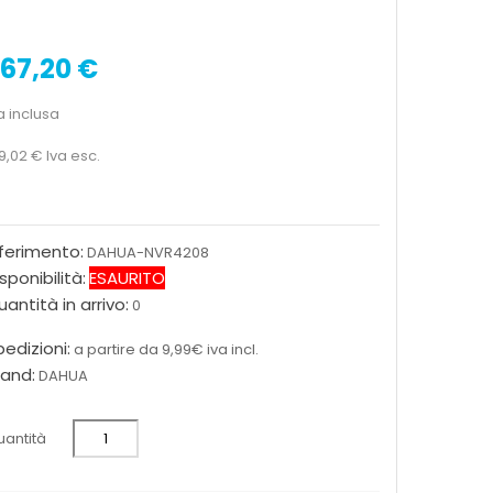
67,20 €
a inclusa
9,02 €
Iva esc.
iferimento:
DAHUA-NVR4208
sponibilità:
ESAURITO
antità in arrivo:
0
edizioni:
a partire da 9,99€ iva incl.
rand:
DAHUA
antità