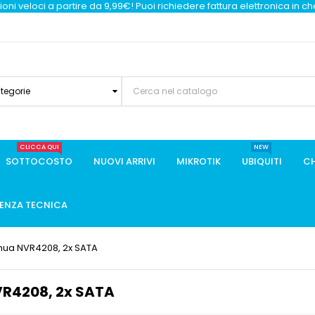
oni veloci a partire da 9,99€! Puoi richiedere fattura elettronica in c
ategorie
CLICCA QUI
NEW
SOTTOCOSTO
NUOVI ARRIVI
MIKROTIK
UBIQUITI
CH
TENZA TECNICA
Dahua NVR4208, 2x SATA
NVR4208, 2x SATA