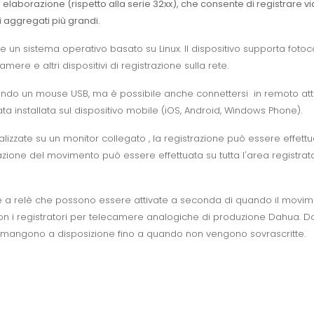
i elaborazione (rispetto alla serie 32xx), che consente di registrar
i aggregati più grandi.
 e un sistema operativo basato su Linux. Il dispositivo supporta foto
re e altri dispositivi di registrazione sulla rete.
zzando un mouse USB, ma è possibile anche connettersi in remoto att
a installata sul dispositivo mobile (iOS, Android, Windows Phone).
lizzate su un monitor collegato , la registrazione può essere effe
ione del movimento può essere effettuata su tutta l'area registrata 
cite a relè che possono essere attivate a seconda di quando il movi
 con i registratori per telecamere analogiche di produzione Dahua. 
e rimangono a disposizione fino a quando non vengono sovrascritte.