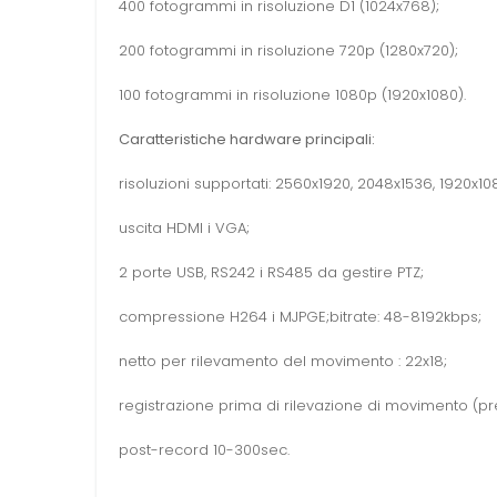
400 fotogrammi in risoluzione D1 (1024x768);
200 fotogrammi in risoluzione 720p (1280x720);
100 fotogrammi in risoluzione 1080p (1920x1080).
Caratteristiche hardware principali:
risoluzioni supportati: 2560x1920, 2048x1536, 1920x10
uscita HDMI i VGA;
2 porte USB, RS242 i RS485 da gestire PTZ;
compressione H264 i MJPGE;bitrate: 48-8192kbps;
netto per rilevamento del movimento : 22x18;
registrazione prima di rilevazione di movimento (
post-record 10-300sec.