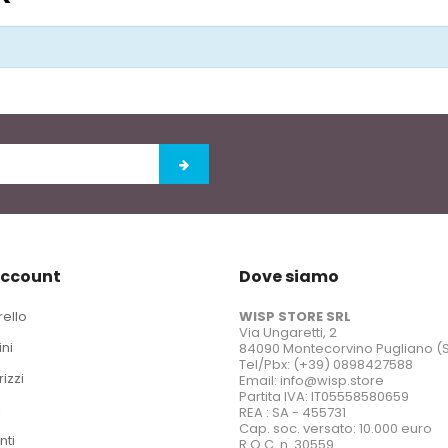
account
Dove siamo
rello
WISP STORE SRL
Via Ungaretti, 2
ini
84090 Montecorvino Pugliano (
Tel/Pbx: (+39) 0898427588
rizzi
Email: info@wisp.store
Partita IVA: IT05558580659
i
REA : SA - 455731
Cap. soc. versato: 10.000 euro
nti
R.O.C. n. 30559