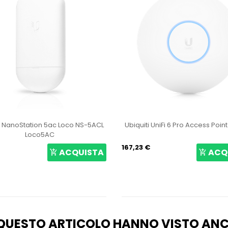
i NanoStation 5ac Loco NS-5ACL
Ubiquiti UniFi 6 Pro Access Poin
Loco5AC
167,23 €
ACQUISTA
ACQ
O QUESTO ARTICOLO HANNO VISTO AN