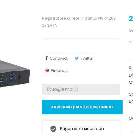
2
Registratore di rete IP Dahua NVR4208,
2x SATA
Iv
21
Condividi
Twitta
R
Pinterest
Di
Qu
Sp
B
AVVISAMI QUANDO DISPONIBILE
Qu
Pagamenti sicuri con