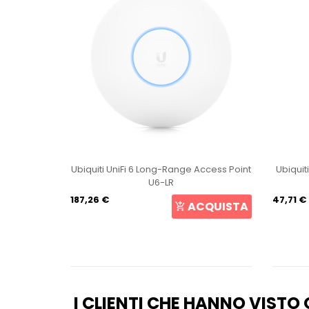
int U6+
Ubiquiti UniFi 6 Long-Range Access Point
Ubiquit
U6-LR
187,26 €
47,71 €
CQUISTA
ACQUISTA
I CLIENTI CHE HANNO VIST