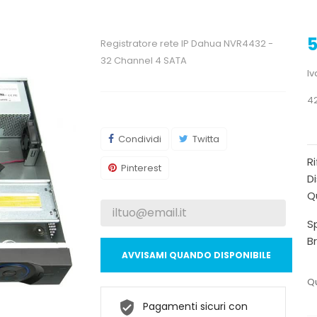
5
Registratore rete IP Dahua NVR4432 -
32 Channel 4 SATA
Iv
4
Condividi
Twitta
R
Pinterest
Di
Qu
Sp
B
AVVISAMI QUANDO DISPONIBILE
Qu
Pagamenti sicuri con