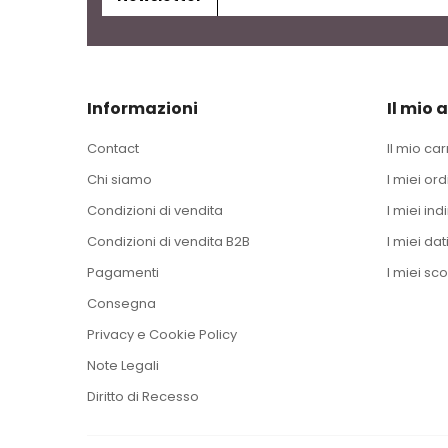
Informazioni
Il mio 
Contact
Il mio car
Chi siamo
I miei ord
Condizioni di vendita
I miei indi
Condizioni di vendita B2B
I miei dat
Pagamenti
I miei sco
Consegna
Privacy e Cookie Policy
Note Legali
Diritto di Recesso