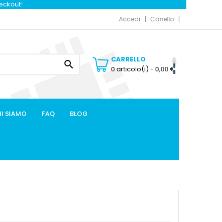
heckout!
Accedi
Carrello
CARRELLO

0 articolo(i)
- 0,00 €
I SIAMO
FAQ
BLOG