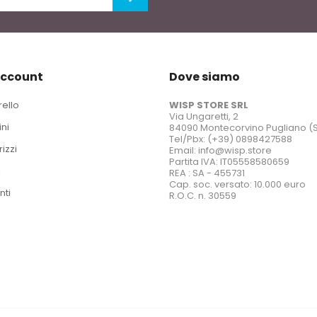
account
Dove siamo
rello
WISP STORE SRL
Via Ungaretti, 2
ini
84090 Montecorvino Pugliano (
Tel/Pbx: (+39) 0898427588
rizzi
Email: info@wisp.store
Partita IVA: IT05558580659
i
REA : SA - 455731
Cap. soc. versato: 10.000 euro
nti
R.O.C. n. 30559