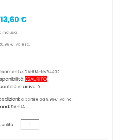
13,60 €
a inclusa
20,98 €
Iva esc.
iferimento:
DAHUA-NVR4432
sponibilità:
ESAURITO
antità in arrivo:
0
edizioni:
a partire da 9,99€ iva incl.
rand:
DAHUA
antità