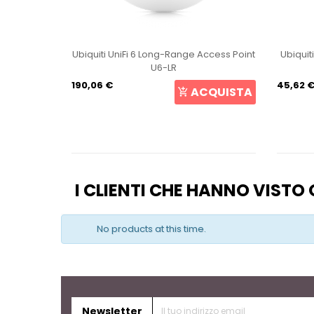
int U6+
Ubiquiti UniFi 6 Long-Range Access Point
Ubiquit
U6-LR
190,06 €
45,62 
CQUISTA
ACQUISTA
I CLIENTI CHE HANNO VIST
No products at this time.
Newsletter