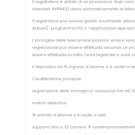
Il registratore è dotato di un processore dual-core
aziendali. NVR4432 rileva automaticamente le telecame
Il registratore può essere gestito localmente utili
ActiveX), programma PSS o l'applicazione appropriat
L'immagine delle telecamere possono essere visuali
registrazione può essere effettuata secondo un p
essere effettuata su tutta l'area registrata o aree, c
Il dispositivo ha 16 ingressi d'allarme e 4 uscite a 
Caratteristiche principali:
registrazione delle immagini in risoluzione Full-HD 
motion detection;
16 entrate d'allarme e 4 uscite a relè;
supporto fino a 32 camere IP contemporaneament