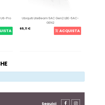
t U6-Pro
Ubiquiti LiteBeam 5AC Gen2 LBE-5AC-
Ubiqui
GEN2
65,11 €
107,27 €
UISTA
ACQUISTA
CHE
Seguici