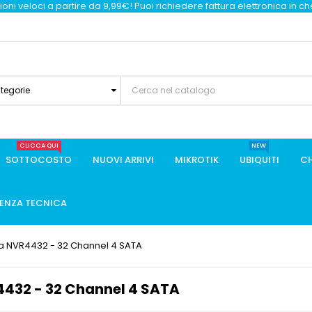
oni veloci a partire da 9,99€! Puoi richiedere fattura elettronica in c
ategorie
CLICCA QUI
NEW
SOTTOCOSTO
NUOVI ARRIVI
MIKROTIK
UBIQUITI
CH
TENZA TECNICA
ua NVR4432 - 32 Channel 4 SATA
4432 - 32 Channel 4 SATA