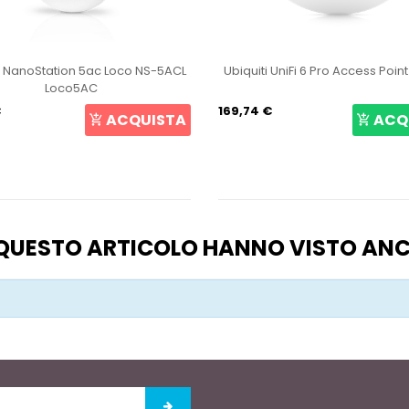
i NanoStation 5ac Loco NS-5ACL
Ubiquiti UniFi 6 Pro Access Poin
Loco5AC
€
169,74 €
ACQUISTA
ACQ
O QUESTO ARTICOLO HANNO VISTO AN