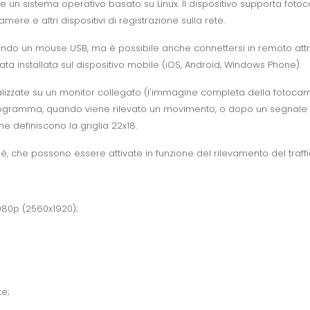
 e un sistema operativo basato su Linux. Il dispositivo supporta foto
re e altri dispositivi di registrazione sulla rete.
zzando un mouse USB, ma è possibile anche connettersi in remoto attr
a installata sul dispositivo mobile (iOS, Android, Windows Phone).
zzate su un monitor collegato (l'immagine completa della fotocamera
rogramma, quando viene rilevato un movimento, o dopo un segnale d
he definiscono la griglia 22x18.
relè, che possono essere attivate in funzione del rilevamento del traf
1080p (2560x1920);
e;