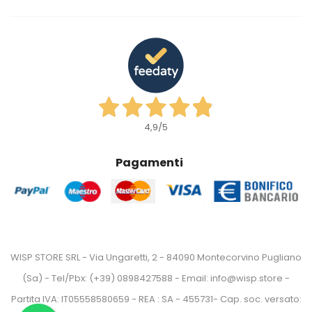
4,9
/5
Pagamenti
WISP STORE SRL - Via Ungaretti, 2 - 84090 Montecorvino Pugliano
(Sa) - Tel/Pbx: (+39) 0898427588 - Email: info@wisp.store -
Partita IVA: IT05558580659 - REA : SA - 455731- Cap. soc. versato: