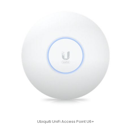
 Point U6+
Ubiquiti UniFi 6 Long-Range Acces