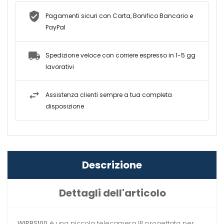
Pagamenti sicuri con Carta, Bonifico Bancario e
PayPal
Spedizione veloce con corriere espresso in 1-5 gg
lavorativi
Assistenza clienti sempre a tua completa
disposizione
Descrizione
Dettagli dell'articolo
WIPBS100
è una piccola telecamera IP progettata per