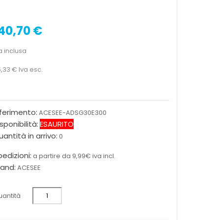
40,70 €
a inclusa
5,33 €
Iva esc.
iferimento:
ACESEE-ADSG30E300
sponibilità:
ESAURITO
antità in arrivo:
0
edizioni:
a partire da 9,99€ iva incl.
rand:
ACESEE
antità