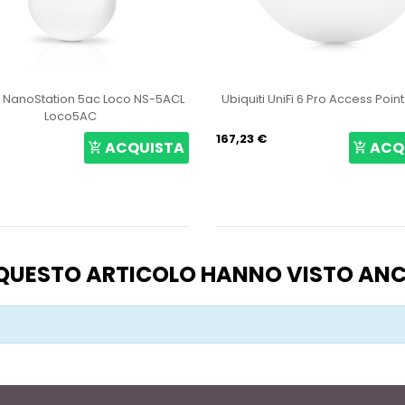
i NanoStation 5ac Loco NS-5ACL
Ubiquiti UniFi 6 Pro Access Poin
Loco5AC
167,23 €
ACQUISTA
ACQ
O QUESTO ARTICOLO HANNO VISTO AN