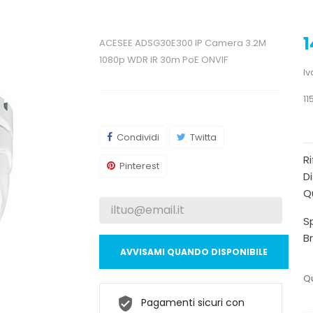
1
ACESEE ADSG30E300 IP Camera 3.2M
1080p WDR IR 30m PoE ONVIF
Iv
11
Condividi
Twitta
R
Pinterest
Di
Qu
Sp
B
AVVISAMI QUANDO DISPONIBILE
Qu
Pagamenti sicuri con