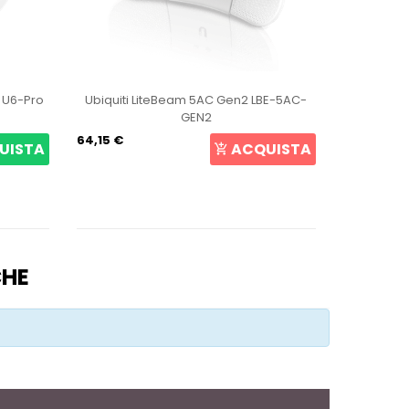
t U6-Pro
Ubiquiti LiteBeam 5AC Gen2 LBE-5AC-
Ubiqui
GEN2
64,15 €
105,69 €
UISTA
ACQUISTA
CHE