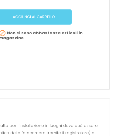
AGGIUNGI AL CARRELLO

Non ci sono abbastanza articoli in
magazzino
to per l'installazione in luoghi dove può essere
ico della fotocamera tramite il registratore) e