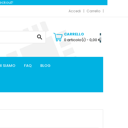
heckout!
Accedi
Carrello
CARRELLO

0 articolo(i)
- 0,00 €
I SIAMO
FAQ
BLOG