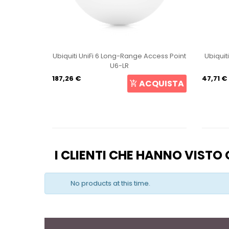
int U6+
Ubiquiti UniFi 6 Long-Range Access Point
Ubiquit
U6-LR
187,26 €
47,71 €
CQUISTA
ACQUISTA
I CLIENTI CHE HANNO VIST
No products at this time.