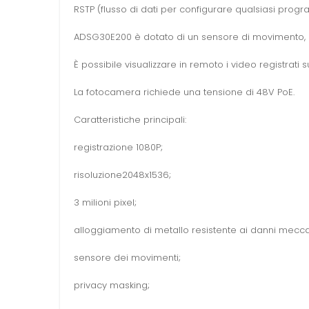
RSTP (flusso di dati per configurare qualsiasi prog
ADSG30E200 è dotato di un sensore di movimento, h
È possibile visualizzare in remoto i video registrati
La fotocamera richiede una tensione di 48V PoE.
Caratteristiche principali:
registrazione 1080P;
risoluzione2048x1536;
3 milioni pixel;
alloggiamento di metallo resistente ai danni mecca
sensore dei movimenti;
privacy masking;