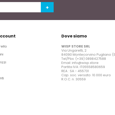
account
Dove siamo
rello
WISP STORE SRL
Via Ungaretti, 2
ini
84090 Montecorvino Pugliano (
Tel/Pbx: (+39) 0898427588
rizzi
Email: info@wisp.store
Partita IVA: IT05558580659
i
REA : SA - 455731
Cap. soc. versato: 10.000 euro
nti
R.O.C. n. 30559