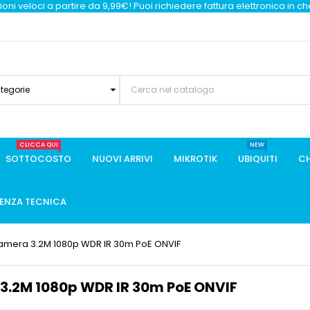
oni veloci a partire da 9,99€! Puoi richiedere fattura elettronica in c
ategorie
CLICCA QUI
NEW
SOTTOCOSTO
NUOVI ARRIVI
MIKROTIK
UBIQUITI
CH
TENZA TECNICA
amera 3.2M 1080p WDR IR 30m PoE ONVIF
3.2M 1080p WDR IR 30m PoE ONVIF