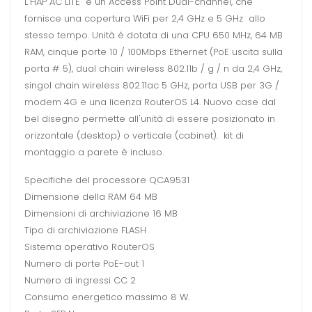
L'HAP AC LITE è un Access Point Dual-channel, che
fornisce una copertura WiFi per 2,4 GHz e 5 GHz allo
stesso tempo. Unità è dotata di una CPU 650 MHz, 64 MB
RAM, cinque porte 10 / 100Mbps Ethernet (PoE uscita sulla
porta # 5), dual chain wireless 802.11b / g / n da 2,4 GHz,
singol chain wireless 802.11ac 5 GHz, porta USB per 3G /
modem 4G e una licenza RouterOS L4. Nuovo case dal
bel disegno permette all'unità di essere posizionato in
orizzontale (desktop) o verticale (cabinet). kit di
montaggio a parete è incluso.
Specifiche del processore QCA9531
Dimensione della RAM 64 MB
Dimensioni di archiviazione 16 MB
Tipo di archiviazione FLASH
Sistema operativo RouterOS
Numero di porte PoE-out 1
Numero di ingressi CC 2
Consumo energetico massimo 8 W.