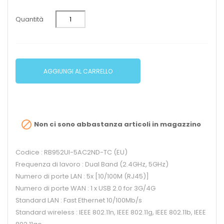
Quantità
AGGIUNGI AL CARRELLO

Non ci sono abbastanza articoli in magazzino
Codice : RB952UI-5AC2ND-TC (EU)
Frequenza di lavoro : Dual Band (2.4GHz, 5GHz)
Numero di porte LAN : 5x [10/100M (RJ45)]
Numero di porte WAN : 1 x USB 2.0 for 3G/4G
Standard LAN : Fast Ethernet 10/100Mb/s
Standard wireless : IEEE 802.11n, IEEE 802.11g, IEEE 802.11b, IEEE