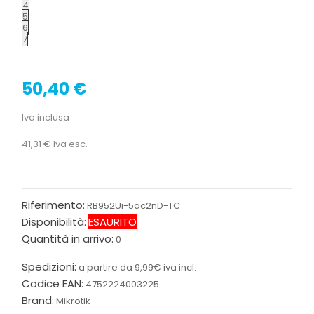
4
5
6
7
50,40 €
Iva inclusa
41,31 €
Iva esc.
Riferimento:
RB952Ui-5ac2nD-TC
Disponibilità:
ESAURITO
Quantità in arrivo:
0
Spedizioni:
a partire da 9,99€ iva incl.
Codice EAN:
4752224003225
Brand:
Mikrotik