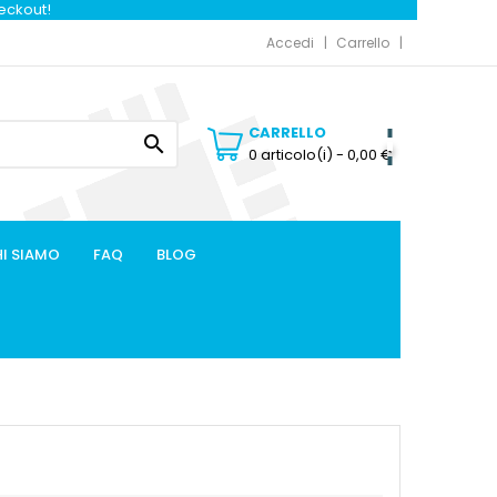
heckout!
Accedi
Carrello
CARRELLO

0 articolo(i)
- 0,00 €
I SIAMO
FAQ
BLOG