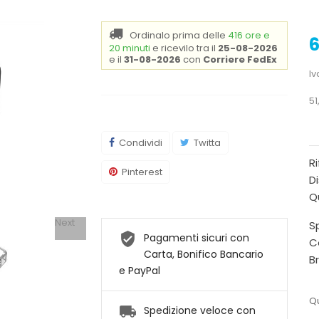
Ordinalo prima delle
416 ore e
6
20 minuti
e ricevilo
tra il
25-08-2026
e il
31-08-2026
con
Corriere FedEx
Iv
51
Condividi
Twitta
R
Pinterest
Di
Q
Next
Sp
Pagamenti sicuri con
C
Carta, Bonifico Bancario
B
e PayPal
Qu
Spedizione veloce con