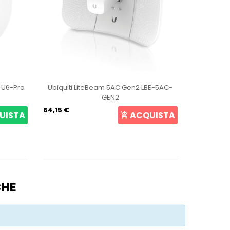
t U6-Pro
Ubiquiti LiteBeam 5AC Gen2 LBE-5AC-
Ubiqui
GEN2
64,15 €
105,69 €
UISTA
ACQUISTA
CHE