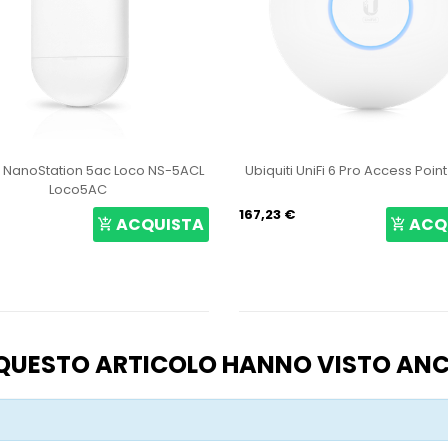
i NanoStation 5ac Loco NS-5ACL
Ubiquiti UniFi 6 Pro Access Poin
Loco5AC
167,23 €
ACQUISTA
ACQ
O QUESTO ARTICOLO HANNO VISTO AN