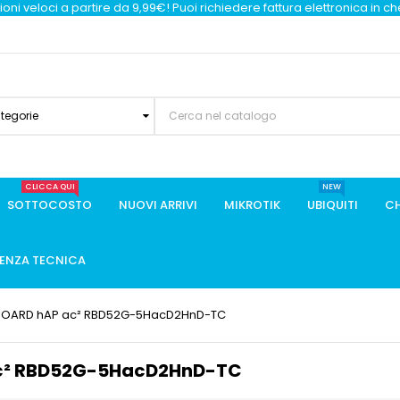
oni veloci a partire da 9,99€! Puoi richiedere fattura elettronica in c
ategorie
CLICCA QUI
NEW
SOTTOCOSTO
NUOVI ARRIVI
MIKROTIK
UBIQUITI
CH
TENZA TECNICA
BOARD hAP ac² RBD52G-5HacD2HnD-TC
c² RBD52G-5HacD2HnD-TC