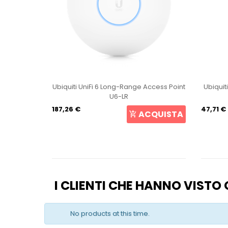
int U6+
Ubiquiti UniFi 6 Long-Range Access Point
Ubiquit
U6-LR
187,26 €
47,71 €
CQUISTA
ACQUISTA
I CLIENTI CHE HANNO VIST
No products at this time.