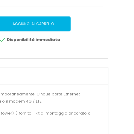
AGGIUNGI AL CARRELLO

Disponibilità immediata
ntemporaneamente. Cinque porte Ethernet
a o il modem 4G / LTE.
ower). È fornito il kit di montaggio ancorato a