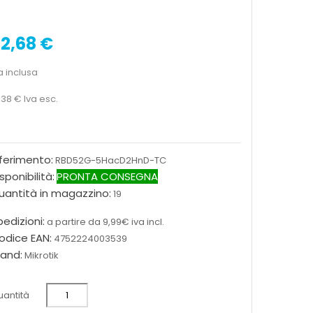
2,68 €
a inclusa
,38 €
Iva esc.
iferimento:
RBD52G-5HacD2HnD-TC
sponibilità:
PRONTA CONSEGNA
uantità in magazzino:
19
edizioni:
a partire da 9,99€ iva incl.
odice EAN:
4752224003539
rand:
Mikrotik
antità