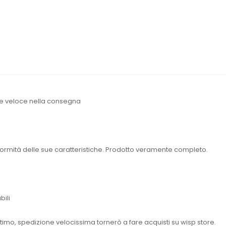
 e veloce nella consegna
normità delle sue caratteristiche. Prodotto veramente completo.
ili
mo, spedizione velocissima tornerò a fare acquisti su wisp store.