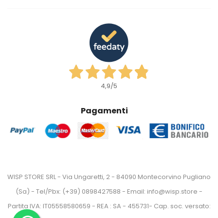
4,9
/5
Pagamenti
WISP STORE SRL - Via Ungaretti, 2 - 84090 Montecorvino Pugliano
(Sa) - Tel/Pbx: (+39) 0898427588 - Email: info@wisp.store -
Partita IVA: IT05558580659 - REA : SA - 455731- Cap. soc. versato: