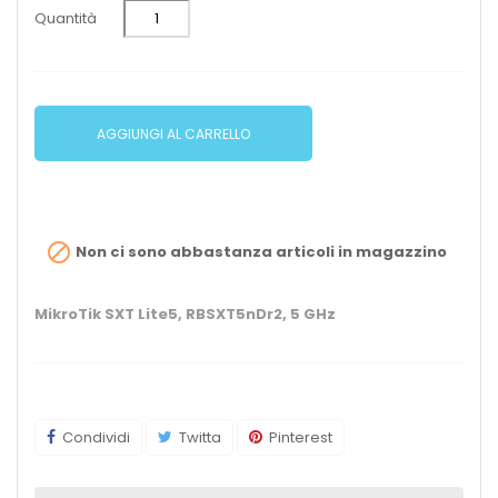
Quantità
AGGIUNGI AL CARRELLO

Non ci sono abbastanza articoli in magazzino
MikroTik SXT Lite5, RBSXT5nDr2, 5 GHz
Condividi
Twitta
Pinterest