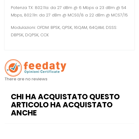
Potenza TX: 802.11a: da 27 dBm @ 6 Mbps a 23 dBm @ 54
Mbps, 802.11n: da 27 dBm @ MCS0/8 a 22 dBm @ MCS7/15
Modulazioni: OFDM: BPSK, QPSK, 16QAM, 64QAM; DSSS:
DBPSK, DQPSK, CCK
There are no reviews
CHI HA ACQUISTATO QUESTO
ARTICOLO HA ACQUISTATO
ANCHE