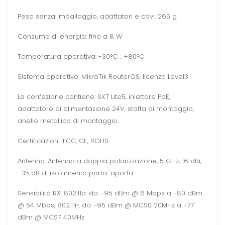
Peso senza imballaggio, adattatori e cavi: 265 g
Consumo di energia: fino a 8 W
Temperatura operativa: -30°C .. +80°C
Sistema operativo: MikroTik RouterOS, licenza Level3
La confezione contiene: SXT Lite5, iniettore PoE,
adattatore di alimentazione 24V, staffa di montaggio,
anello metallico di montaggio.
Certificazioni: FCC, CE, ROHS
Antenna: Antenna a doppia polarizzazione, 5 GHz, 16 dBi,
-35 dB di isolamento porta-aporta
Sensibilità RX: 802.11a: da –95 dBm @ 6 Mbps a -80 dBm
@ 54 Mbps, 802.11n: da –95 dBm @ MCS0 20MHz a –77
dBm @ MCS7 40MHz