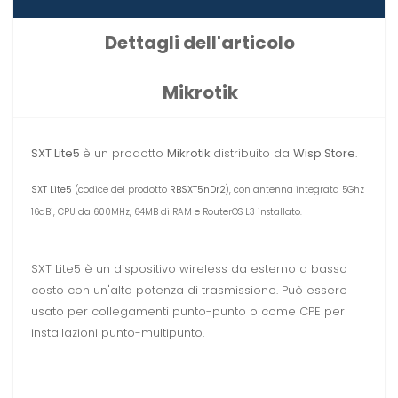
Dettagli dell'articolo
Mikrotik
SXT Lite5
è un prodotto
Mikrotik
distribuito da
Wisp Store
.
SXT Lite5
(codice del prodotto
RBSXT5nDr2
), con antenna integrata 5Ghz
16dBi, CPU da 600MHz, 64MB di RAM e RouterOS L3 installato.
SXT Lite5 è un dispositivo wireless da esterno a basso
costo con un'alta potenza di trasmissione. Può essere
usato per collegamenti punto-punto o come CPE per
installazioni punto-multipunto.