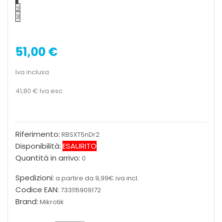
1
2
3
51,00 €
Iva inclusa
41,80 €
Iva esc.
Riferimento:
RBSXT5nDr2
Disponibilità:
ESAURITO
Quantità in arrivo:
0
Spedizioni:
a partire da 9,99€ iva incl.
Codice EAN:
733115909172
Brand:
Mikrotik