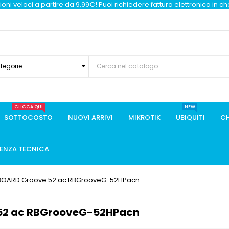
oni veloci a partire da 9,99€! Puoi richiedere fattura elettronica in c
ategorie
CLICCA QUI
NEW
SOTTOCOSTO
NUOVI ARRIVI
MIKROTIK
UBIQUITI
CH
TENZA TECNICA
rBOARD Groove 52 ac RBGrooveG-52HPacn
 52 ac RBGrooveG-52HPacn