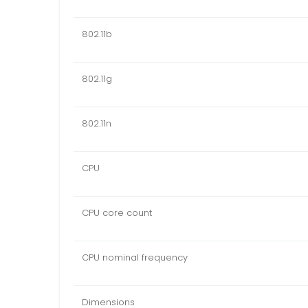
802.11b
802.11g
802.11n
CPU
CPU core count
CPU nominal frequency
Dimensions