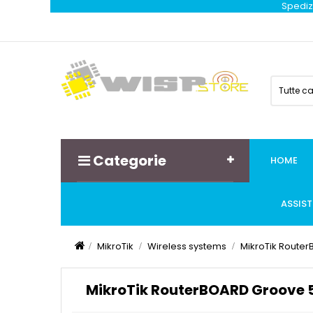
Spedizi
Tutte c
Categorie
HOME
ASSIS
MikroTik
Wireless systems
MikroTik Route
MikroTik RouterBOARD Groove