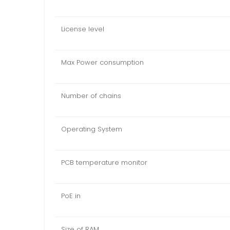
License level
Max Power consumption
Number of chains
Operating System
PCB temperature monitor
PoE in
Size of RAM