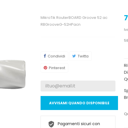
7
MikroTik RouterBOARD Groove 52 ac
RBGrooveG-52HPacn
Iv
5
Condividi
Twitta
R
Pinterest
Di
Qu
Sp
B
AVVISAMI QUANDO DISPONIBILE
Qu
Pagamenti sicuri con