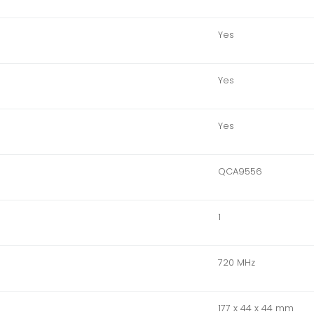
Yes
Yes
Yes
QCA9556
1
720 MHz
177 x 44 x 44 mm