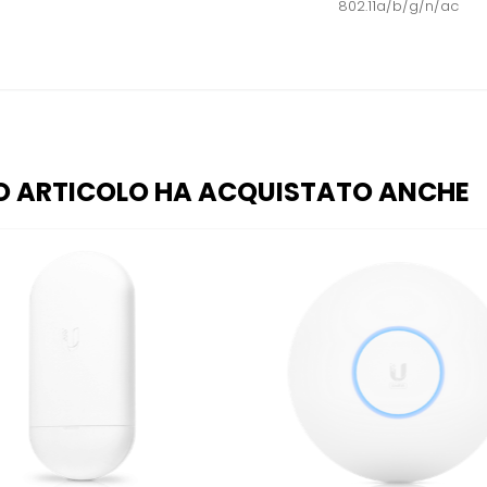
802.11a/b/g/n/ac
O ARTICOLO HA ACQUISTATO ANCHE