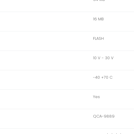
16 MB
FLASH
10 V - 30 V
-40 +70 C
Yes
QCA-9889