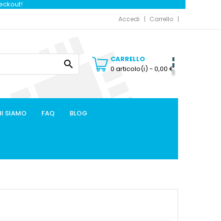
heckout!
Accedi
Carrello
CARRELLO

0 articolo(i)
- 0,00 €
I SIAMO
FAQ
BLOG