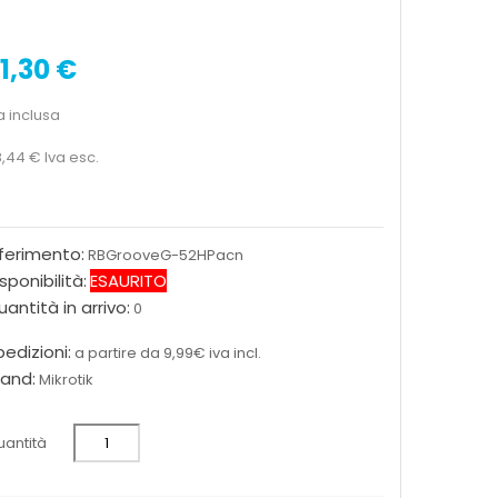
1,30 €
a inclusa
8,44 €
Iva esc.
iferimento:
RBGrooveG-52HPacn
sponibilità:
ESAURITO
antità in arrivo:
0
edizioni:
a partire da 9,99€ iva incl.
rand:
Mikrotik
antità