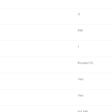
3
5W
1
RouterOS
Yes
Yes
64 MB