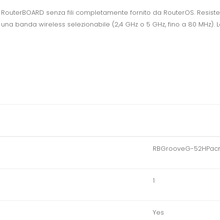
un RouterBOARD senza fili completamente fornito da RouterOS. Resisten
una banda wireless selezionabile (2,4 GHz o 5 GHz, fino a 80 MHz). La 
RBGrooveG-52HPac
1
Yes