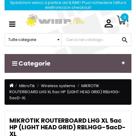
Spedizioni veloci a partire da 9,99€! Puoi richiedere fattura
elettronica in checkout!
0

Navigazione
☰
Toggle

Tutte categorie
Categorie
MikroTik
Wireless systems
MIKROTIK
ROUTERBOARD LHG XL 5ac HP (LIGHT HEAD GRID) RBLHGG-
5acD-XL
MIKROTIK ROUTERBOARD LHG XL 5ac
HP (LIGHT HEAD GRID) RBLHGG-5acD-
XL