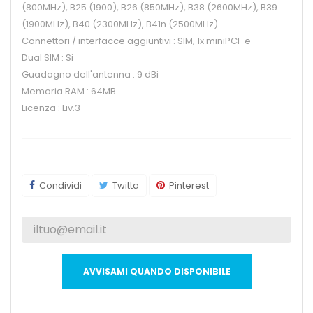
(800MHz), B25 (1900), B26 (850MHz), B38 (2600MHz), B39
(1900MHz), B40 (2300MHz), B41n (2500MHz)
Connettori / interfacce aggiuntivi : SIM, 1x miniPCI-e
Dual SIM : Si
Guadagno dell'antenna : 9 dBi
Memoria RAM : 64MB
Licenza : Liv.3
Condividi
Twitta
Pinterest
AVVISAMI QUANDO DISPONIBILE