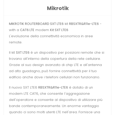
Mikrotik
MIKROTIK ROUTERBOARD SXT LTE6
kit
RBSXTR&R11e-LTE6
-
with a
CAT6 LTE
modem
Kit SXT LTE6
L'evoluzione della connettività economica in aree
remote.
Il kit
SXT LTE6
è un dispositivo per posizioni remote che si
trovano all'interno della copertura della rete cellulare.
Grazie al suo design avanzato di chip LTE e all'antenna
ad alto guadagno, può fornire connettività per il tuo
edificio anche dove i telefoni cellulari non funzionano.
Il nuovo SXT LTE6
RBSXTR&R11e-LTE6
è dotato di un
modem LTE CAT6, che consente l'aggregazione
dell'operatore e consente al dispositivo di utilizzare più
bande contemporaneamente. Un enorme vantaggio
quando ci sono molti utenti LTE nell'area. Fornisce una