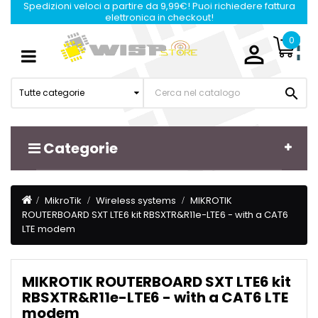
Spedizioni veloci a partire da 9,99€! Puoi richiedere fattura
elettronica in checkout!
0

Navigazione
☰
Toggle

Tutte categorie
Categorie
MikroTik
Wireless systems
MIKROTIK
ROUTERBOARD SXT LTE6 kit RBSXTR&R11e-LTE6 - with a CAT6
LTE modem
MIKROTIK ROUTERBOARD SXT LTE6 kit
RBSXTR&R11e-LTE6 - with a CAT6 LTE
modem