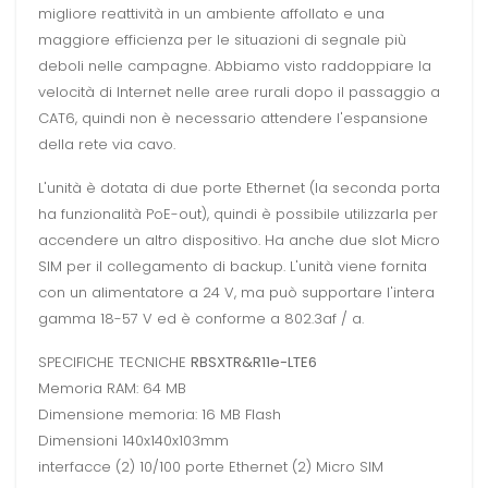
migliore reattività in un ambiente affollato e una
maggiore efficienza per le situazioni di segnale più
deboli nelle campagne. Abbiamo visto raddoppiare la
velocità di Internet nelle aree rurali dopo il passaggio a
CAT6, quindi non è necessario attendere l'espansione
della rete via cavo.
L'unità è dotata di due porte Ethernet (la seconda porta
ha funzionalità PoE-out), quindi è possibile utilizzarla per
accendere un altro dispositivo. Ha anche due slot Micro
SIM per il collegamento di backup. L'unità viene fornita
con un alimentatore a 24 V, ma può supportare l'intera
gamma 18-57 V ed è conforme a 802.3af / a.
SPECIFICHE TECNICHE
RBSXTR&R11e-LTE6
Memoria RAM: 64 MB
Dimensione memoria: 16 MB Flash
Dimensioni 140x140x103mm
interfacce (2) 10/100 porte Ethernet (2) Micro SIM