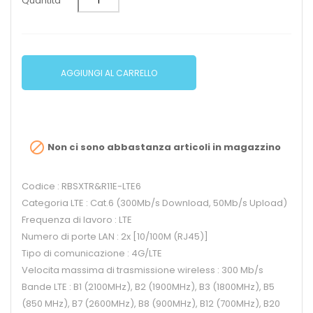
Quantità
AGGIUNGI AL CARRELLO

Non ci sono abbastanza articoli in magazzino
Codice : RBSXTR&R11E-LTE6
Categoria LTE : Cat.6 (300Mb/s Download, 50Mb/s Upload)
Frequenza di lavoro : LTE
Numero di porte LAN : 2x [10/100M (RJ45)]
Tipo di comunicazione : 4G/LTE
Velocita massima di trasmissione wireless : 300 Mb/s
Bande LTE : B1 (2100MHz), B2 (1900MHz), B3 (1800MHz), B5
(850 MHz), B7 (2600MHz), B8 (900MHz), B12 (700MHz), B20