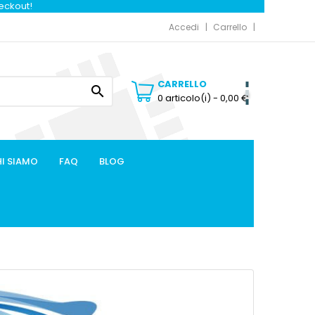
heckout!
Accedi
Carrello
CARRELLO

0 articolo(i)
- 0,00 €
I SIAMO
FAQ
BLOG