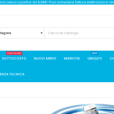
oni veloci a partire da 9,99€! Puoi richiedere fattura elettronica in c
ategorie
CLICCA QUI
NEW
SOTTOCOSTO
NUOVI ARRIVI
MIKROTIK
UBIQUITI
CH
TENZA TECNICA