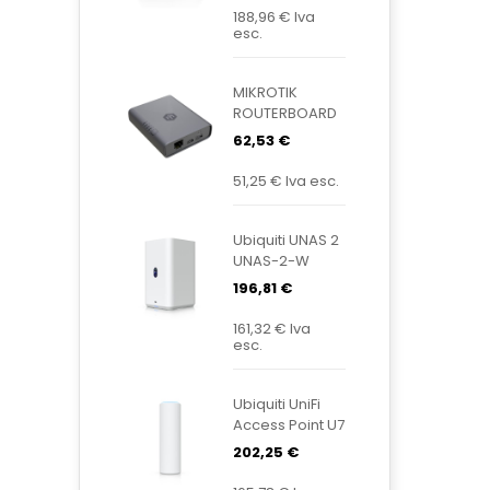
Dome-B
188,96 €
Iva
esc.
MIKROTIK
ROUTERBOARD
KNOT
62,53 €
Embedded
LTE4 EC25-
51,25 €
Iva esc.
EU&KNE
Ubiquiti UNAS 2
UNAS-2-W
196,81 €
161,32 €
Iva
esc.
Ubiquiti UniFi
Access Point U7
Mesh U7-Mesh
202,25 €