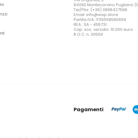
ini
84090 Montecorvino Pugliano (
Tel/Pbx: (+39) 0898427588
rizzi
Email: info@wisp.store
Partita IVA: IT05558580659
i
REA : SA - 455731
Cap. soc. versato: 10.000 euro
nti
R.O.C. n. 30559
Pagamenti