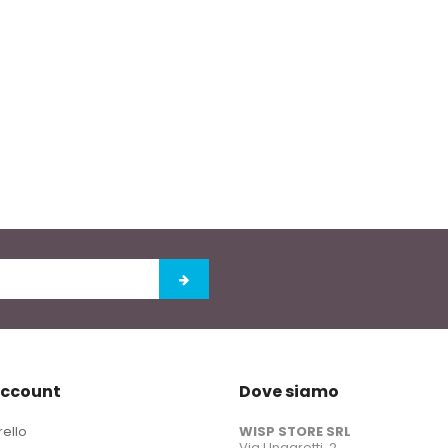
account
Dove siamo
rello
WISP STORE SRL
Via Ungaretti, 2