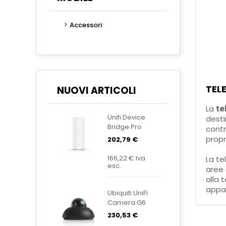
Accessori
TELE
NUOVI ARTICOLI
La
te
Unifi Device
desti
Bridge Pro
contr
Sector UDB-
propr
202,79 €
Pro-Sector
166,22 €
Iva
La te
esc.
aree 
alla 
appar
Ubiquiti UniFi
Camera G6
Dome Black
230,53 €
UVC-G6-