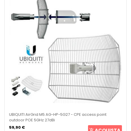
UBIQUITI AirGrid M5 AG-HP-5G27 - CPE access point
outdoor POE 5GHz 27dBi
59,90 €
ACQUISTA