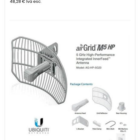
48,28 €
Iva esc.