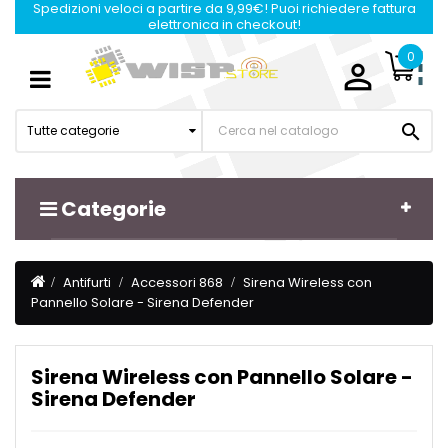
Spedizioni veloci a partire da 9,99€! Puoi richiedere fattura
elettronica in checkout!
0

Navigazione
☰
Toggle

Tutte categorie
Categorie
Antifurti
Accessori 868
Sirena Wireless con
Pannello Solare - Sirena Defender
Sirena Wireless con Pannello Solare -
Sirena Defender