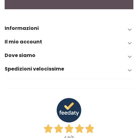
Informazioni

Il mio account

Dove siamo

Spedizioni velocissime

4,9
/5