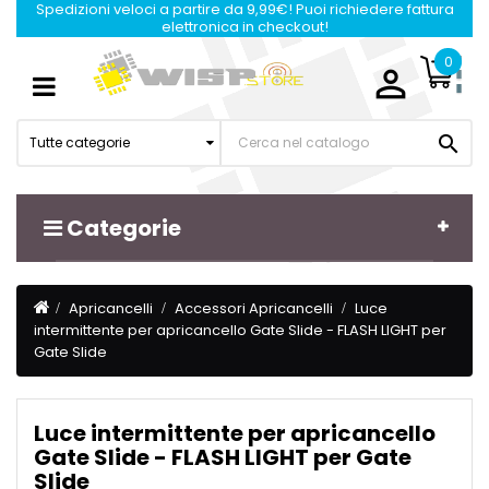
Spedizioni veloci a partire da 9,99€! Puoi richiedere fattura
elettronica in checkout!
0

Navigazione
☰
Toggle

Tutte categorie
Categorie
Apricancelli
Accessori Apricancelli
Luce
intermittente per apricancello Gate Slide - FLASH LIGHT per
Gate Slide
Luce intermittente per apricancello
Gate Slide - FLASH LIGHT per Gate
Slide