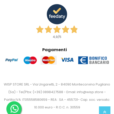
4,9
/5
Pagamenti
WISP STORE SRL - Via Ungaretti, 2 - 84090 Montecorvino Pugliano
(Sa) - Tel/Pbx: (+39) 0898427588 - Email: info@wisp.store -
Partita IVA: IT05558580659 - REA : SA - 455731- Cap. soc. versato:
10.000 euro - R.O.C. n. 30559