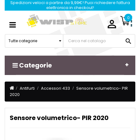
Spedizioni veloci a partire da 9,99€! Puoi richiedere fattura
elettronica in checkout!
0

Navigazione
☰
Toggle

Tutte categorie
Categorie
Antifurti
Accessori 433
Sensore volumetrico- PIR
2020
Sensore volumetrico- PIR 2020