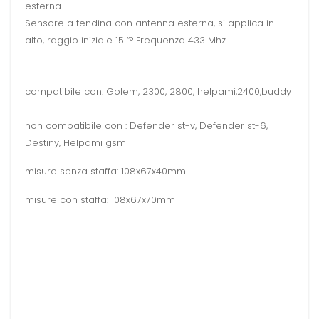
esterna -
Sensore a tendina con antenna esterna, si applica in
alto, raggio iniziale 15 “° Frequenza 433 Mhz
compatibile con: Golem, 2300, 2800, helpami,2400,buddy
non compatibile con : Defender st-v, Defender st-6,
Destiny, Helpami gsm
misure senza staffa: 108x67x40mm
misure con staffa: 108x67x70mm