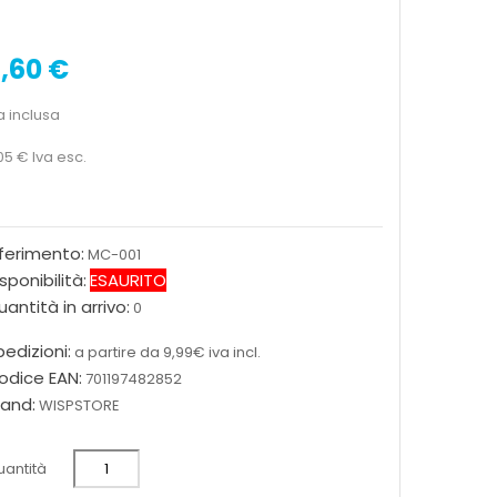
,60 €
a inclusa
05 €
Iva esc.
iferimento:
MC-001
sponibilità:
ESAURITO
antità in arrivo:
0
edizioni:
a partire da 9,99€ iva incl.
odice EAN:
701197482852
rand:
WISPSTORE
antità