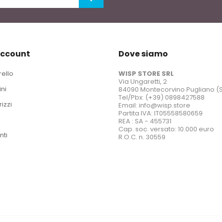
account
Dove siamo
rello
WISP STORE SRL
Via Ungaretti, 2
ini
84090 Montecorvino Pugliano (
Tel/Pbx: (+39) 0898427588
rizzi
Email: info@wisp.store
Partita IVA: IT05558580659
i
REA : SA - 455731
Cap. soc. versato: 10.000 euro
nti
R.O.C. n. 30559