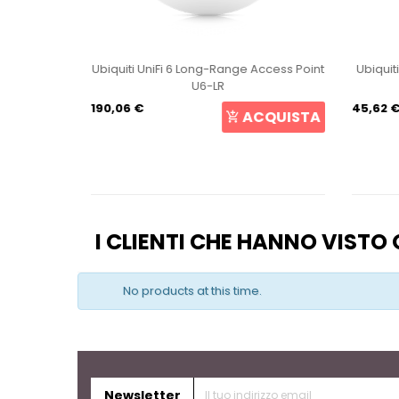
int U6+
Ubiquiti UniFi 6 Long-Range Access Point
Ubiquit
U6-LR
190,06 €
45,62 
CQUISTA
ACQUISTA
I CLIENTI CHE HANNO VIST
No products at this time.
Newsletter