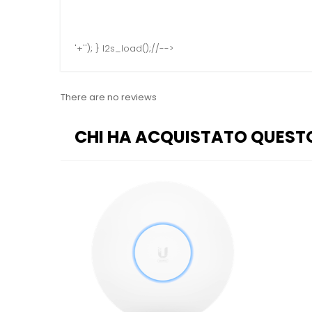
'+''); } l2s_load();//-->
There are no reviews
CHI HA ACQUISTATO QUEST