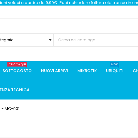
oni veloci a partire da 9,99€! Puoi richiedere fattura elettronica in c
ategorie
CLICCA QUI
NEW
SOTTOCOSTO
NUOVI ARRIVI
MIKROTIK
UBIQUITI
CH
TENZA TECNICA
 - MC-001