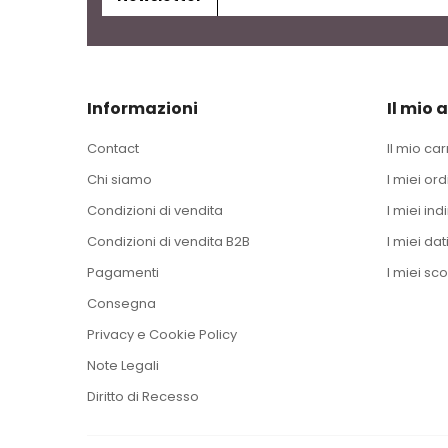
Informazioni
Il mio 
Contact
Il mio car
Chi siamo
I miei ord
Condizioni di vendita
I miei indi
Condizioni di vendita B2B
I miei dat
Pagamenti
I miei sco
Consegna
Privacy e Cookie Policy
Note Legali
Diritto di Recesso