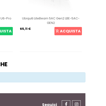
t U6-Pro
Ubiquiti LiteBeam 5AC Gen2 LBE-5AC-
Ubiqui
GEN2
65,11 €
107,27 €
UISTA
ACQUISTA
CHE
Seguici