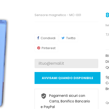
8
Sensore magnetico - MC-001
Iv
7,
Condividi
Twitta
Pinterest
R
Di
Qu
Sp
AVVISAMI QUANDO DISPONIBILE
C
B
Pagamenti sicuri con
Carta, Bonifico Bancario
Qu
e PayPal