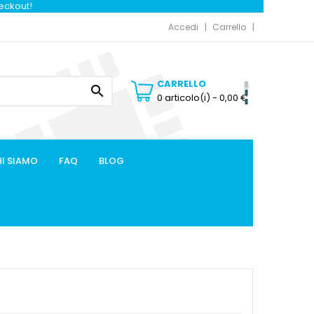
heckout!
Accedi
Carrello
CARRELLO

0 articolo(i)
- 0,00 €
I SIAMO
FAQ
BLOG