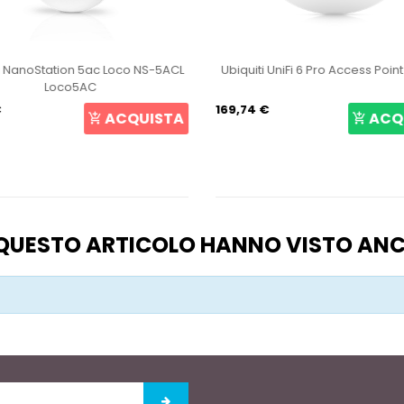
i NanoStation 5ac Loco NS-5ACL
Ubiquiti UniFi 6 Pro Access Poin
Loco5AC
€
169,74 €
ACQUISTA
ACQ
O QUESTO ARTICOLO HANNO VISTO AN