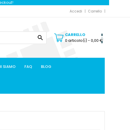
heckout!
Accedi
Carrello
CARRELLO

0 articolo(i)
- 0,00 €
I SIAMO
FAQ
BLOG