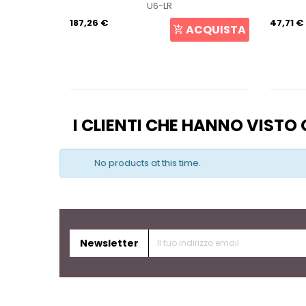
U6-LR
187,26 €
47,71 €
CQUISTA
ACQUISTA
I CLIENTI CHE HANNO VIST
No products at this time.
Newsletter