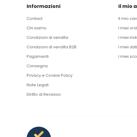
Informazioni
Il mio 
Contact
Il mio car
Chi siamo
I miei ord
Condizioni di vendita
I miei indi
Condizioni di vendita B2B
I miei dat
Pagamenti
I miei sco
Consegna
Privacy e Cookie Policy
Note Legali
Diritto di Recesso