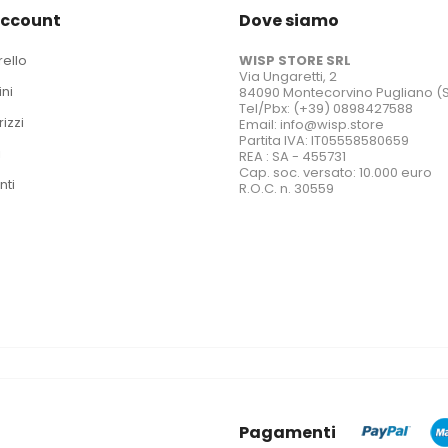
account
Dove siamo
rello
WISP STORE SRL
Via Ungaretti, 2
ini
84090 Montecorvino Pugliano (
Tel/Pbx: (+39) 0898427588
rizzi
Email: info@wisp.store
Partita IVA: IT05558580659
i
REA : SA - 455731
Cap. soc. versato: 10.000 euro
nti
R.O.C. n. 30559
Pagamenti