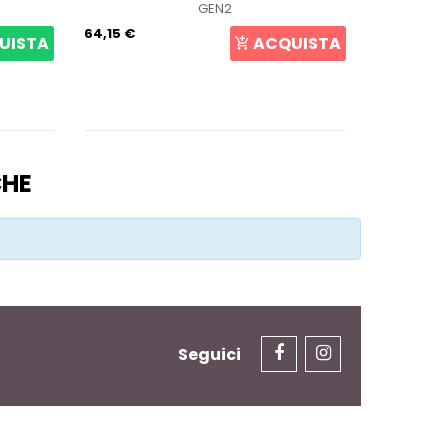
GEN2
64,15 €
105,69 €
UISTA
ACQUISTA
CHE
Seguici