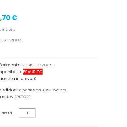
,70 €
a inclusa
03 €
Iva esc.
iferimento:
RJ-45-COVER-50
sponibilità:
ESAURITO
antità in arrivo:
0
edizioni:
a partire da 9,99€ iva incl.
rand:
WISPSTORE
antità