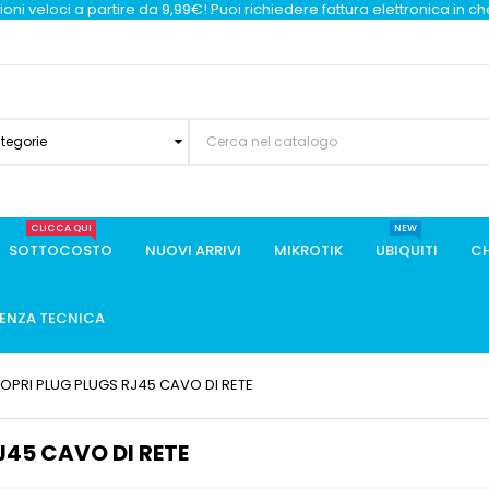
oni veloci a partire da 9,99€! Puoi richiedere fattura elettronica in c
ategorie
CLICCA QUI
NEW
SOTTOCOSTO
NUOVI ARRIVI
MIKROTIK
UBIQUITI
CH
TENZA TECNICA
COPRI PLUG PLUGS RJ45 CAVO DI RETE
J45 CAVO DI RETE