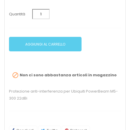
Quantità
AGGIUNGI AL CARRELLO

Non ci sono abbastanza articoli in magazzino
Protezione anti-interferenza per Ubiquiti PowerBeam M5-
300 22dBi