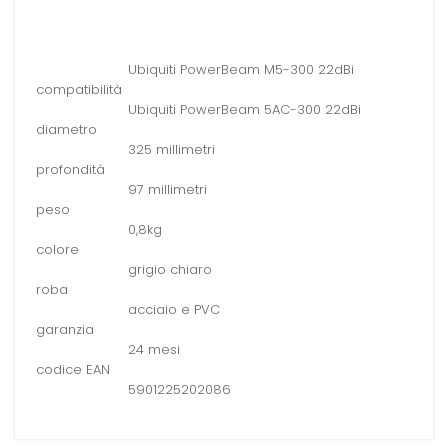
Ubiquiti PowerBeam M5-300 22dBi
compatibilità
Ubiquiti PowerBeam 5AC-300 22dBi
diametro
325 millimetri
profondità
97 millimetri
peso
0,8kg
colore
grigio chiaro
roba
acciaio e PVC
garanzia
24 mesi
codice EAN
5901225202086