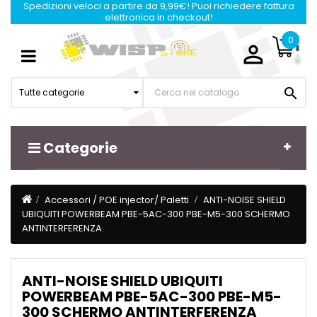
Spedizioni veloci a partire da 9,99€! Puoi richiedere fattura
elettronica in checkout!
0

Navigazione
☰
Toggle

Tutte categorie
Categorie
Accessori / POE injector/ Paletti
ANTI-NOISE SHIELD
UBIQUITI POWERBEAM PBE-5AC-300 PBE-M5-300 SCHERMO
ANTINTERFERENZA
ANTI-NOISE SHIELD UBIQUITI
POWERBEAM PBE-5AC-300 PBE-M5-
300 SCHERMO ANTINTERFERENZA