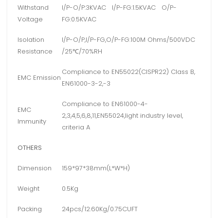
Withstand
I/P-O/P:3KVAC I/P-FG:1.5KVAC O/P-
Voltage
FG:0.5KVAC
Isolation
I/P-O/P,I/P-FG,O/P-FG:100M Ohms/500VDC
Resistance
/25℃/70%RH
Compliance to EN55022(CISPR22) Class B,
EMC Emission
EN61000-3-2,-3
Compliance to EN61000-4-
EMC
2,3,4,5,6,8,11,EN55024,light industry level,
Immunity
criteria A
OTHERS
Dimension
159*97*38mm(L*W*H)
Weight
0.5Kg
Packing
24pcs/12.60Kg/0.75CUFT