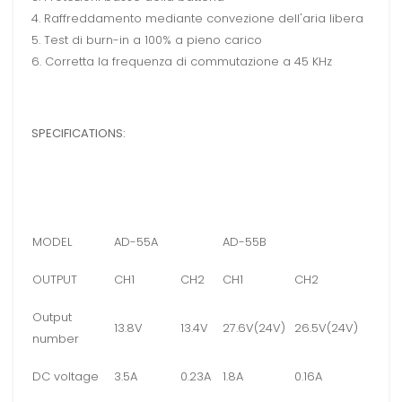
4. Raffreddamento mediante convezione dell'aria libera
5. Test di burn-in a 100% a pieno carico
6. Corretta la frequenza di commutazione a 45 KHz
SPECIFICATIONS:
MODEL
AD-55A
AD-55B
OUTPUT
CH1
CH2
CH1
CH2
Output
13.8V
13.4V
27.6V(24V)
26.5V(24V)
number
DC voltage
3.5A
0.23A
1.8A
0.16A