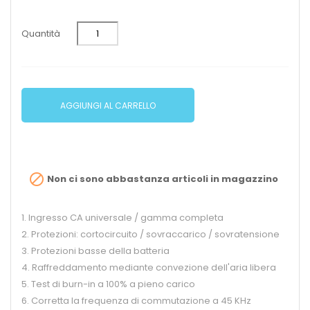
Quantità
AGGIUNGI AL CARRELLO

Non ci sono abbastanza articoli in magazzino
1. Ingresso CA universale / gamma completa
2. Protezioni: cortocircuito / sovraccarico / sovratensione
3. Protezioni basse della batteria
4. Raffreddamento mediante convezione dell'aria libera
5. Test di burn-in a 100% a pieno carico
6. Corretta la frequenza di commutazione a 45 KHz