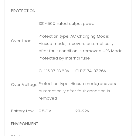
PROTECTION
105~150% rated output power
Protection type: AC Charging Mode:
Over Load
Hiccup mode, recovers automatically
after fault condition is removed UPS Mode:
Protected by internal fuse
CH1:15.87~18.63V
CH1:31.74~37.26V
Protection type: Hiccup mode,recovers
Over Voltage
automatically after fault condition is
removed
Battery Low
9.5~11V
20~22V
ENVIRONMENT