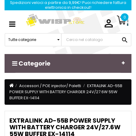
Spedizioni veloci a partire da 9,99€! Puoi richiedere fattura
elettronica in checkout!
0

Navigazione
☰
Toggle

Tutte categorie
Categorie
Accessori / POE injector/ Paletti
EXTRALINK AD-55B
POWER SUPPLY WITH BATTERY CHARGER 24V/27.6W 55W
BUFFER EX-14114
EXTRALINK AD-55B POWER SUPPLY
WITH BATTERY CHARGER 24V/27.6W
55W BUFFER EX-14114