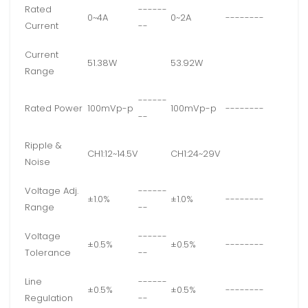
Rated
------
0~4A
0~2A
--------
Current
--
Current
51.38W
53.92W
Range
------
Rated Power
100mVp-p
100mVp-p
--------
--
Ripple &
CH1:12~14.5V
CH1:24~29V
Noise
Voltage Adj.
------
±1.0%
±1.0%
--------
Range
--
Voltage
------
±0.5%
±0.5%
--------
Tolerance
--
Line
------
±0.5%
±0.5%
--------
Regulation
--