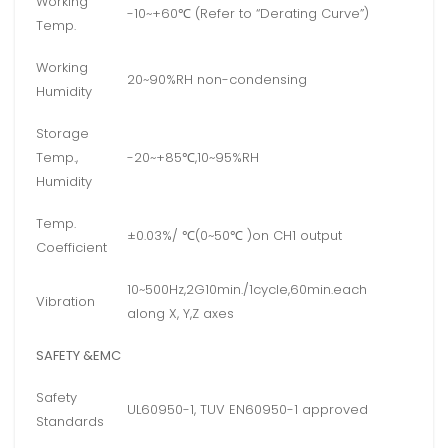
Working
-10~+60℃ (Refer to “Derating Curve”)
Temp.
Working
20~90%RH non-condensing
Humidity
Storage
Temp.,
-20~+85℃,10~95%RH
Humidity
Temp.
±0.03%/ ℃(0~50℃ )on CH1 output
Coefficient
10~500Hz,2G10min./1cycle,60min.each
Vibration
along X, Y,Z axes
SAFETY &EMC
Safety
UL60950-1, TUV EN60950-1 approved
Standards