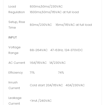
Load
800ms,50ms/230VAC
Regulation
1600ms,50ms/115VAC at full load
Setup, Rise
80ms/230VAC 16ms/115VAC at full load
Time
INPUT
Voltage
88~264VAC 47~63Hz; 124~370VDC
Range
AC Current
1.6A/115VAC 1A/230VAC
Efficiency
71%
74%
Inrush
Cold start 20A/115VAC 40A/230VAC
Current
Leakage
<1mA /240VAC
Current