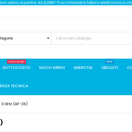
oni veloci a partire da 9,99€! Puoi richiedere fattura elettronica in c
ategorie
CLICCA QUI
NEW
SOTTOCOSTO
NUOVI ARRIVI
MIKROTIK
UBIQUITI
CH
TENZA TECNICA
 X 3 GHz (AF-3X)
)