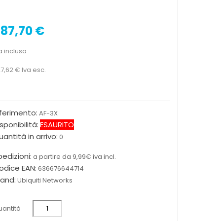
87,70 €
a inclusa
7,62 €
Iva esc.
iferimento:
AF-3X
sponibilità:
ESAURITO
antità in arrivo:
0
edizioni:
a partire da 9,99€ iva incl.
odice EAN:
636676644714
rand:
Ubiquiti Networks
antità