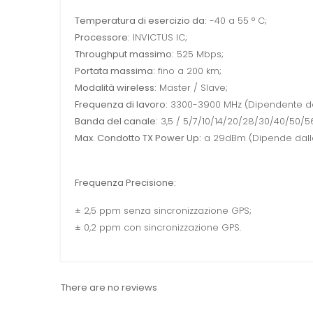
Temperatura di esercizio da:
-40 a 55 ° C;
Processore:
INVICTUS IC;
Throughput massimo:
525 Mbps;
Portata massima:
fino a 200 km;
Modalità wireless:
Master / Slave;
Frequenza di lavoro:
3300-3900 MHz (Dipendente da
Banda del canale:
3,5 / 5/7/10/14/20/28/30/40/50/5
Max. Condotto TX Power Up:
a 29dBm (Dipende dalla
Frequenza Precisione:
± 2,5 ppm senza sincronizzazione GPS;
± 0,2 ppm con sincronizzazione GPS.
There are no reviews