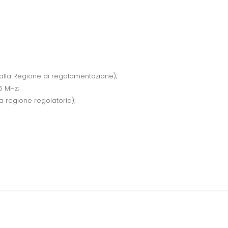
lla Regione di regolamentazione);
6 MHz;
 regione regolatoria);