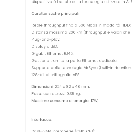
dispositivo è basato sulla tecnologia utilizzata in 
Caratteristiche principali:
Reale throughput fino a 500 Mbps in modalità HDD;
Distanza massima 200 km (throughput e valori che 
Plug-and-play;
Display a LED;
Gigabit Ethernet RJ45;
Gestione tramite la porta Ethernet dedicata;
Supporto della tecnologia AirSync (built-in ricevitor
128-bit di crittografia AES.
Dimensioni:
224 x 82 x 48 mm;
Peso:
con attrezzi 0,35 kg;
Massimo consumo di energia:
17W;
Interfacce:
2x RP-SMA intemperie (CH0, CH1);