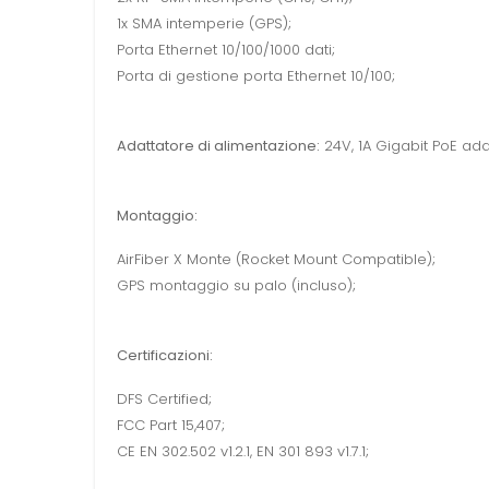
1x SMA intemperie (GPS);
Porta Ethernet 10/100/1000 dati;
Porta di gestione porta Ethernet 10/100;
Adattatore di alimentazione:
24V, 1A Gigabit PoE adat
Montaggio:
AirFiber X Monte (Rocket Mount Compatible);
GPS montaggio su palo (incluso);
Certificazioni:
DFS Certified;
FCC Part 15,407;
CE EN 302.502 v1.2.1, EN 301 893 v1.7.1;