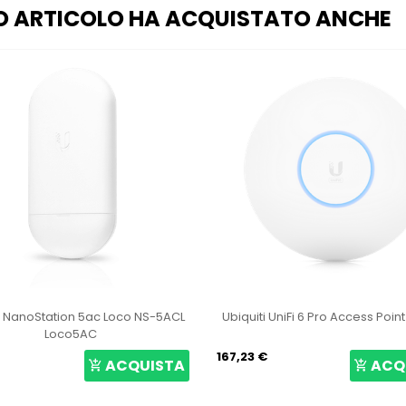
O ARTICOLO HA ACQUISTATO ANCHE
i NanoStation 5ac Loco NS-5ACL
Ubiquiti UniFi 6 Pro Access Poin
Loco5AC
167,23 €
ACQUISTA
ACQ