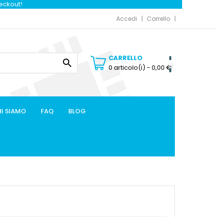
heckout!
Accedi
Carrello
CARRELLO

0 articolo(i)
- 0,00 €
I SIAMO
FAQ
BLOG