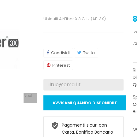
8
Ubiquiti AirFiber X 3 GHz (AF-3X)
Iv
72
Condividi
Twitta
Pinterest
R
Di
Qu
Next
Sp
AVVISAMI QUANDO DISPONIBILE
C
B
Pagamenti sicuri con
Qu
Carta, Bonifico Bancario