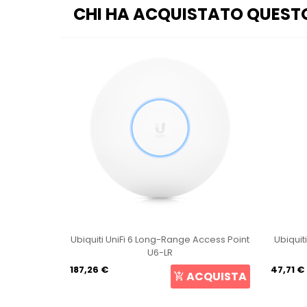
CHI HA ACQUISTATO QUEST
int U6+
Ubiquiti UniFi 6 Long-Range Access Point
Ubiquit
U6-LR
187,26 €
47,71 €
CQUISTA
ACQUISTA