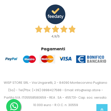
4,9
/5
Pagamenti
WISP STORE SRL - Via Ungaretti, 2 - 84090 Montecorvino Pugliano
(Sa) - Tel/Pbx: (+39) 0898427588 - Email: info@wisp.store -
Partita IVA: IT05558580659 - REA : SA - 455731- Cap. soc. versato:
10.000 euro - R.O.C. n. 30559