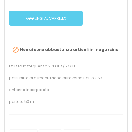
AGGIUNGI AL CARRELLO

Non ci sono abbastanza articoli in magazzino
utilizza la frequenza 2.4 GHz/5 GHz
possibilità di alimentazione attraverso PoE o USB
antenna incorporata
portata 50 m