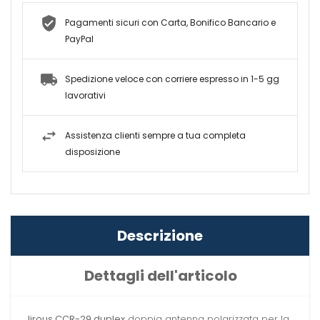
Pagamenti sicuri con Carta, Bonifico Bancario e
PayPal
Spedizione veloce con corriere espresso in 1-5 gg
lavorativi
Assistenza clienti sempre a tua completa
disposizione
Descrizione
Dettagli dell'articolo
Jirous CCR-29 duplex
doppia antenna polarizzata per la