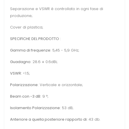
Separazione e VSWR è controllato in ogni fase di
produzione;
Cover di plastica;
SPECIFICHE DEL PRODOTTO :
Gamma di frequenze:
5,45 - 5,9 GHz;
Guadagno:
28.6 ± 0.6dBi;
VSWR:
<1.5;
Polarizzazione:
Verticale e orizzontale;
Beam con -3 dB:
9 °;
Isolamento Polarizzazione:
53 dB;
Anteriore a quella posteriore rapporto di:
43 db.