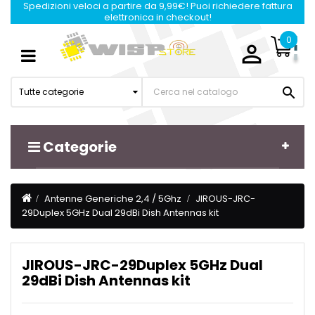
Spedizioni veloci a partire da 9,99€! Puoi richiedere fattura
elettronica in checkout!
0

Navigazione
☰
Toggle

Tutte categorie
Categorie
Antenne Generiche 2,4 / 5Ghz
JIROUS-JRC-
29Duplex 5GHz Dual 29dBi Dish Antennas kit
JIROUS-JRC-29Duplex 5GHz Dual
29dBi Dish Antennas kit