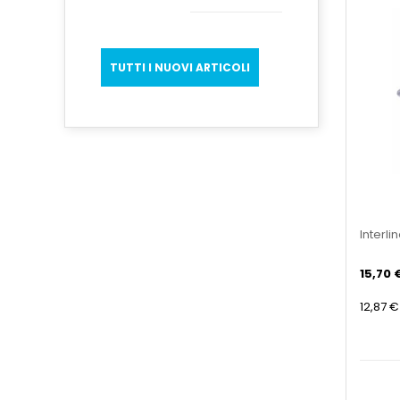
TUTTI I NUOVI ARTICOLI
Interli
15,70 
12,87 €