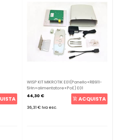
WISP KIT MIKROTIK E01(Panello+RB911-
5Hn+alimentatore+PoE) E01
44,30 €
UISTA
ACQUISTA
36,31 €
Iva esc.