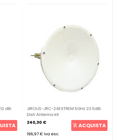
12 dBi
JIROUS-JRC-24EXTREM 5GHz 23.5dBi
Dish Antenna kit
240,30 €
UISTA
ACQUISTA
196,97 €
Iva esc.