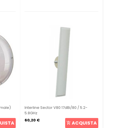
emale)
Interline Sector V80 17dBi/80 / 5.2-
5.8GHz
60,20 €
UISTA
ACQUISTA