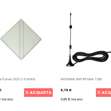
ine Panel 23/5.2-5.8GHz
ANTENNA WIFI RPSMA 7 DBI
€
4,70 €
ACQUISTA
ACQ
€
Iva esc.
3,85 €
Iva esc.