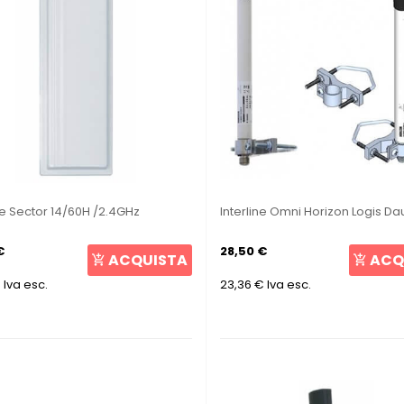
ine Sector 14/60H /2.4GHz
Interline Omni Horizon Logis D
€
28,50 €
ACQUISTA
ACQ
€
Iva esc.
23,36 €
Iva esc.