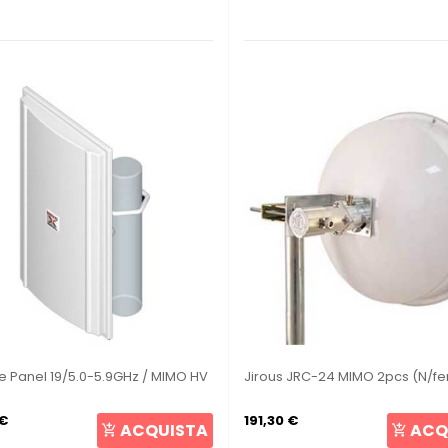
ine Panel 19/5.0-5.9GHz / MIMO HV
Jirous JRC-24 MIMO 2pcs (N/f
 €
191,30 €
ACQUISTA
ACQ