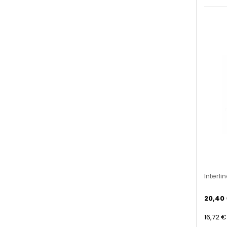
Interli
20,40
16,72 €