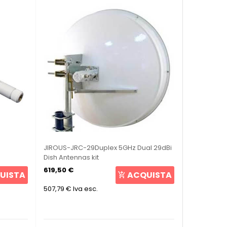
JIROUS-JRC-29Duplex 5GHz Dual 29dBi
Dish Antennas kit
619,50 €
UISTA
ACQUISTA
507,79 €
Iva esc.